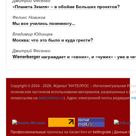
Дмитрий Фесенко
«Планета Земля» – в обойме Больших проектов?
Феликс Новиков
Мы все учились понемногу...
Владимир Юдинцев
Москва: что это было и куда грести?
Дмитрий Фесенко
Wienerberger награждает и «своих», и «чужих» - уже в ч
Copyright © 2004 -
2026. Журнал "ИНТЕЛРОС – Интеллектуальная Росси
полном или частичном использовании материалов, разрешенных к вос
гиперссылка на
www.intelros.ru
). Адрес электронной почты редакции:
int
Профессиональные
прогнозы на баскетбол
от bettingcafe | Данные по 