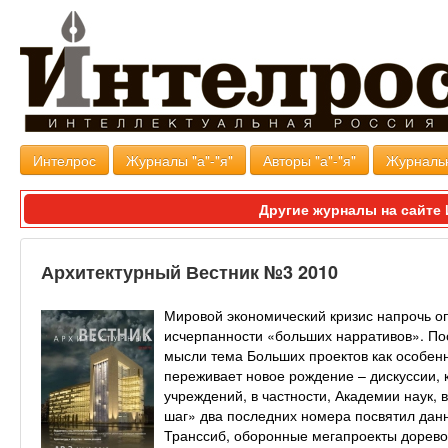
Интелрос
Журналы "а"-"я"
Авторы "а"-"я"
Журналь
Другие журналы на сайт
Архитектурный Вестник №3 2010
Мировой экономический кризис напрочь о
исчерпанности «больших нарративов». По
мысли тема Больших проектов как особен
переживает новое рождение – дискуссии, 
учреждений, в частности, Академии наук
шаг» два последних номера посвятил дан
Транссиб, оборонные мегапроекты дорево