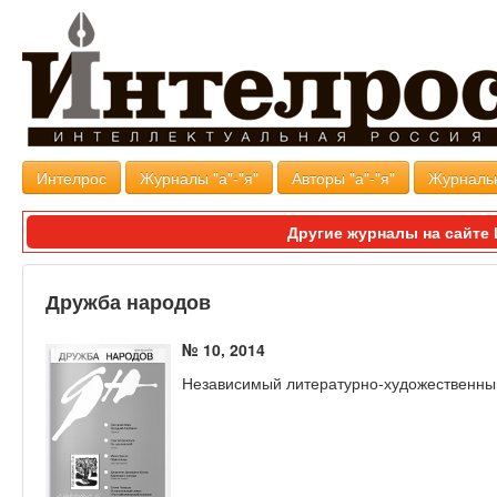
Интелрос
Журналы "а"-"я"
Авторы "а"-"я"
Журналь
Другие журналы на сайт
Дружба народов
№ 10, 2014
Независимый литературно-художественны