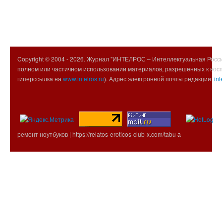
Copyright © 2004 -
2026. Журнал "ИНТЕЛРОС – Интеллектуальная Росси
полном или частичном использовании материалов, разрешенных к вос
гиперссылка на
www.intelros.ru
). Адрес электронной почты редакции:
int
ремонт ноутбуков
|
https://relatos-eroticos-club-x.com/tabu
а