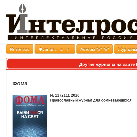
Интелрос
Журналы "а"-"я"
Авторы "а"-"я"
Журналь
Другие журналы на сайт
Фома
№ 11 (211), 2020
Православный журнал для сомневающихся