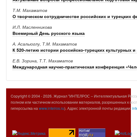
Т.М. Махаматов
О творческом сотрудничестве российских и турецких 
И.Л. Масленникова
Всемирный День русского языка
А. Асалыоглу, Т.М. Махаматов
К 520-летию истории российско-турецких культурных и
Е.В. Зорина, Т.Т. Махаматов
Международная научно-практическая конференция «Чел
Copyright © 2004 -
2026. Журнал "ИНТЕЛРОС – Интеллектуальная Росси
полном или частичном использовании материалов, разрешенных к вос
гиперссылка на
www.intelros.ru
). Адрес электронной почты редакции:
int