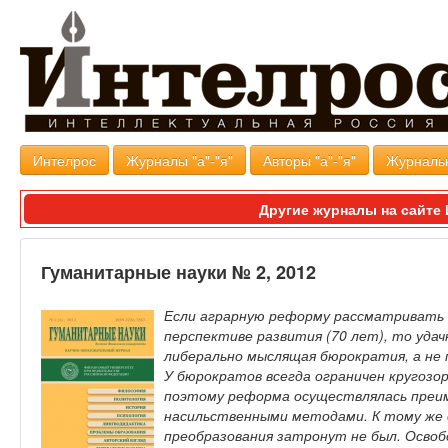
Интелрос
Журналы "а"-"я"
Авторы "а"-"я"
Журналь
Другие журналы на сайт
Гуманитарные науки № 2, 2012
Если аграрную реформу рассматривать 
перспективе развития (70 лет), то удач
либерально мыслящая бюрократия, а не
У бюрократов всегда ограничен кругозор
поэтому реформа осуществлялась пре
насильственными методами. К тому же
преобразования затронут не был. Освоб