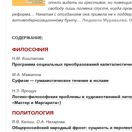
отели видеть ни крестьяне, ни помещи
свободу лишь полвека спустя, когда про
реформа… Начатая с опозданием она привела не к поддер
антимодернизационному бунту…
Людмила Муравьева. От
СОДЕРЖАНИЕ:
ФИЛОСОФИЯ
Н.М. Кишлакова
Программа социальных преобразований капиталистиче
М.А. Маматов
Суфизм — гуманистическое течение в исламе
Н.З. Ярощук
Логико-философские проблемы в художественной литер
«Мастер и Маргарита»)
ПОЛИТОЛОГИЯ
Я.В. Калиш, О.А. Назарова
Общероссийский народный фронт: сущность и перспек