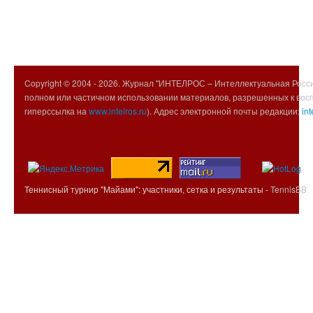
Copyright © 2004 -
2026. Журнал "ИНТЕЛРОС – Интеллектуальная Росси
полном или частичном использовании материалов, разрешенных к вос
гиперссылка на
www.intelros.ru
). Адрес электронной почты редакции:
int
Теннисный турнир "Майами": участники, сетка и результаты -
TennisBB
.