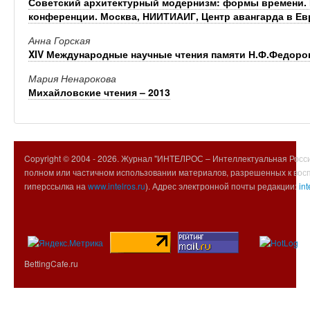
Советский архитектурный модернизм: формы времени. 
конференции. Москва, НИИТИАИГ, Центр авангарда в Евре
Анна Горская
XIV Международные научные чтения памяти Н.Ф.Федоро
Мария Ненарокова
Михайловские чтения – 2013
Copyright © 2004 -
2026. Журнал "ИНТЕЛРОС – Интеллектуальная Росси
полном или частичном использовании материалов, разрешенных к вос
гиперссылка на
www.intelros.ru
). Адрес электронной почты редакции:
int
BettingCafe.ru