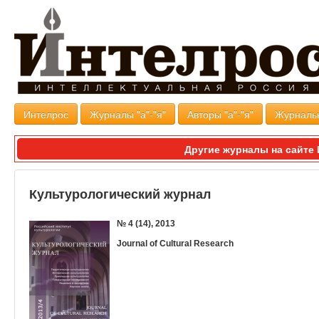
Интелрос
Журналы "а"-"я"
Авторы "а"-"я"
Журналь
Другие журналы на сайт
Культурологический журнал
№ 4 (14), 2013
Journal of Cultural Research