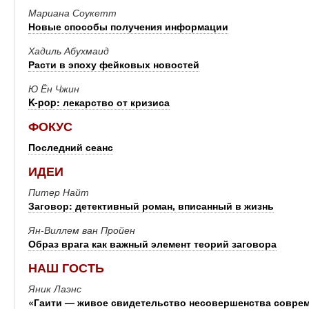
Мариана Соукетт
Новые способы получения информации
Хадиль Абухмаид
Расти в эпоху фейковых новостей
Ю Ён Чжин
K-pop: лекарство от кризиса
ФОКУС
Последний сеанс
ИДЕИ
Питер Найт
Заговор: детективный роман, вписанный в жизнь
Ян-Виллем ван Пройен
Образ врага как важный элемент теорий заговора
НАШ ГОСТЬ
Яник Лаэнс
«Гаити — живое свидетельство несовершенства совре