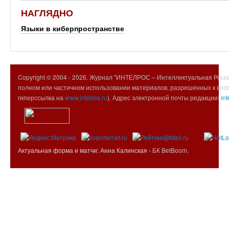
НАГЛЯДНО
Языки в киберпространстве
Copyright © 2004 -
2026. Журнал "ИНТЕЛРОС – Интеллектуальная Росси
полном или частичном использовании материалов, разрешенных к вос
гиперссылка на
www.intelros.ru
). Адрес электронной почты редакции:
int
Актуальная форма и матчи: Анна Калинская -
БК BetBoom
.