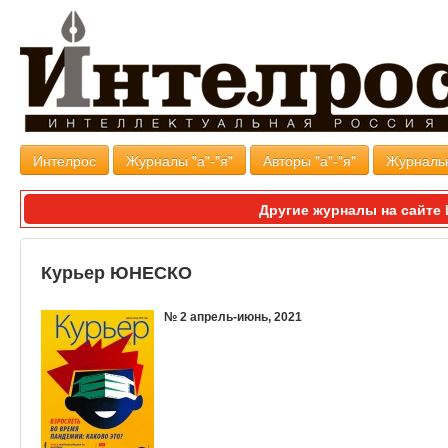
Интелрос
Журналы "а"-"я"
Авторы "а"-"я"
Журналь
Другие журналы на сайт
Курьер ЮНЕСКО
№ 2 апрель-июнь, 2021