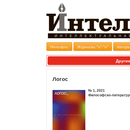
Интелрос
Журналы "а"-"я"
Авторы
Другие
Логос
№ 1, 2021
Философско-литератур