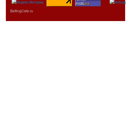
BettingCafe.ru