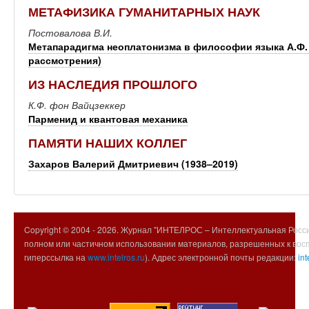
МЕТАФИЗИКА ГУМАНИТАРНЫХ НАУК
Постовалова В.И.
Метапарадигма неоплатонизма в философии языка А.Ф.
рассмотрения)
ИЗ НАСЛЕДИЯ ПРОШЛОГО
К.Ф. фон Вайцзеккер
Парменид и квантовая механика
ПАМЯТИ НАШИХ КОЛЛЕГ
Захаров Валерий Дмитриевич (1938–2019)
Copyright © 2004 -
2026. Журнал "ИНТЕЛРОС – Интеллектуальная Росси
полном или частичном использовании материалов, разрешенных к вос
гиперссылка на
www.intelros.ru
). Адрес электронной почты редакции:
int