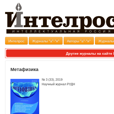
Интелрос
Журналы "а"-"я"
Авторы "а"-"я"
Журналь
Другие журналы на сайт
Метафизика
№ 3 (33), 2019
Научный журнал РУДН