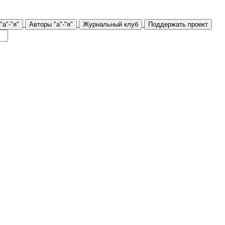
а"-"я"
Авторы "а"-"я"
Журнальный клуб
Поддержать проект