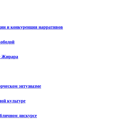
ции и конкуренция нарративов
вободой
не Жирара
рческом энтузиазме
ой культуре
убличном дискурсе