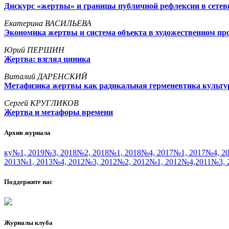
Дискурс «жертвы» и границы публичной рефлексии в сетев
Екатерина ВАСИЛЬЕВА
Экономика жертвы и система объекта в художественном пр
Юрий ПЕРШИН
Жертва: взгляд циника
Виталий ДАРЕНСКИЙ
Метафизика жертвы как радикальная герменевтика культ
Сергей КРУГЛИКОВ
Жертва и метафоры времени
Архив журнала
ку№1, 2019
№3, 2018
№2, 2018
№1, 2018
№4, 2017
№1, 2017
№4, 2
2013
№1, 2013
№4, 2012
№3, 2012
№2, 2012
№1, 2012
№4,2011
№3, 
Поддержите нас
Журналы клуба