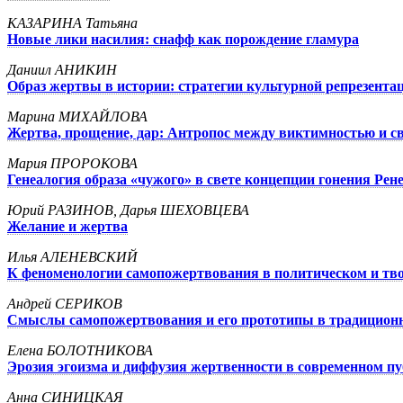
КАЗАРИНА Татьяна
Новые лики насилия: снафф как порождение гламура
Даниил АНИКИН
Образ жертвы в истории: стратегии культурной репрезента
Марина МИХАЙЛОВА
Жертва, прощение, дар: Антропос между виктимностью и с
Мария ПРОРОКОВА
Генеалогия образа «чужого» в свете концепции гонения Ре
Юрий РАЗИНОВ, Дарья ШЕХОВЦЕВА
Желание и жертва
Илья АЛЕНЕВСКИЙ
К феноменологии самопожертвования в политическом и тво
Андрей СЕРИКОВ
Смыслы самопожертвования и его прототипы в традиционн
Елена БОЛОТНИКОВА
Эрозия эгоизма и диффузия жертвенности в современном п
Анна СИНИЦКАЯ