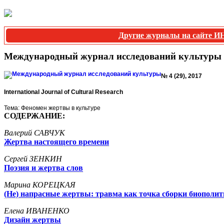
Другие журналы на сайте
Международный журнал исследований культуры
№ 4 (29), 2017
International Journal of Cultural Research
Тема:
Феномен жертвы в культуре
СОДЕРЖАНИЕ:
Валерий САВЧУК
Жертва настоящего времени
Сергей ЗЕНКИН
Поэзия и жертва слов
Марина КОРЕЦКАЯ
(Не) напрасные жертвы: травма как точка сборки биополит
Елена ИВАНЕНКО
Дизайн жертвы