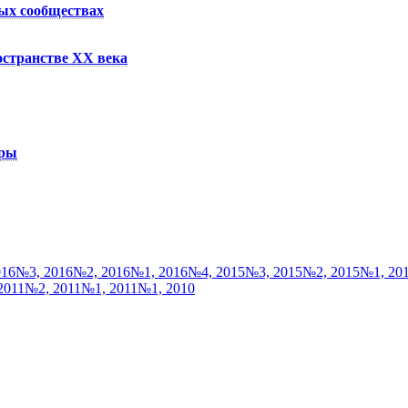
ых сообществах
остранстве ХХ века
уры
016
№3, 2016
№2, 2016
№1, 2016
№4, 2015
№3, 2015
№2, 2015
№1, 20
2011
№2, 2011
№1, 2011
№1, 2010