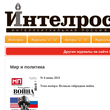
Интелрос
Журналы "а"-"я"
Авторы "а"-"я"
Журналь
Другие журналы на сайт
Мир и политика
№ 6 июнь 2014
Тема номера: Великая гибридная война