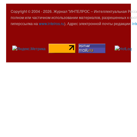
Copyright © 2004 -
2026. Журнал "ИНТЕЛРОС – Интеллектуальная Росси
полном или частичном использовании материалов, разрешенных к вос
гиперссылка на
www.intelros.ru
). Адрес электронной почты редакции:
int