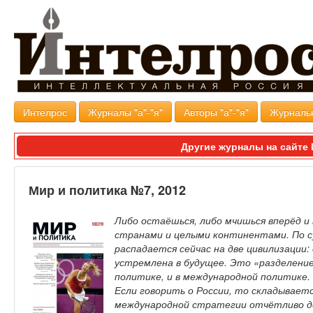
Интелрос
Журналы "а"-"я"
Авторы "а"-"я"
Журналь
Другие журналы на сайт
Мир и политика №7, 2012
Либо остаёшься, либо мчишься вперёд и
странами и целыми континентами. По с
распадается сейчас на две цивилизации
устремлена в будущее. Это «разделение
политике, и в международной политике.
Если говорить о России, то складываетс
международной стратегии отчётливо д