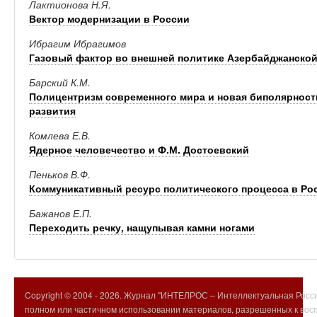
Лактионова Н.Я.
Вектор модернизации в России
Ибрагим Ибрагимов
Газовый фактор во внешней политике Азербайджанской
Барский К.М.
Полицентризм современного мира и новая биполярност
развития
Комлева Е.В.
Ядерное человечество и Ф.М. Достоевский
Пеньков В.Ф.
Коммуникативный ресурс политического процесса в Росси
Бажанов Е.П.
Переходить речку, нащупывая камни ногами
Copyright © 2004 -
2026. Журнал "ИНТЕЛРОС – Интеллектуальная Росси
полном или частичном использовании материалов, разрешенных к вос