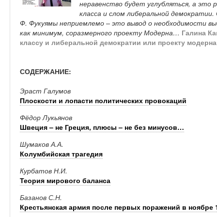
неравенство будет углубляться, а это
класса и слом либеральной демократии.
Ф. Фукуямы неприемлемо – это вывод о необходимости вы
как минимум, соразмерного проекту Модерна…
Галина Ка
классу и либеральной демократии или проекту модерн
СОДЕРЖАНИЕ:
Эраст Галумов
Плоскости и лопасти политических провокаций
Фёдор Лукьянов
Швеция – не Греция, плюсы – не без минусов…
Шумаков А.А.
Колумбийская трагедия
Курбатов Н.И.
Теория мирового баланса
Базанов С.Н.
Крестьянская армия после первых поражений в ноябре 19