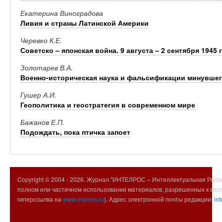
Екатерина Виноградова
Ливия и страны Латинской Америки
Черевко К.Е.
Советско – японская война. 9 августа – 2 сентября 1945 г
Золотарев В.А.
Военно-историческая наука и фальсификации минувше
Гушер А.И.
Геополитика и геостратегия в современном мире
Бажанов Е.П.
Подождать, пока птичка запоет
Copyright © 2004 -
2026. Журнал "ИНТЕЛРОС – Интеллектуальная Росси
полном или частичном использовании материалов, разрешенных к вос
гиперссылка на
www.intelros.ru
). Адрес электронной почты редакции:
int