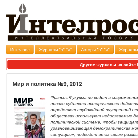
Интелрос
Журналы "а"-"я"
Авторы "а"-"я"
Журналь
Другие журналы на сайт
Мир и политика №9, 2012
Фрэнсис Фукуяма не видит в современн
нового субъекта исторического действия
определяет глубочайший внутренний пес
обществах используют недосягаемые дл
политической системе, чтобы защищат
уравновешивающая демократическая моб
ситуацию», подводит итог своим размыш