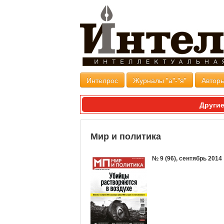
Интелрос
Журналы "а"-"я"
Авторы
Другие
Мир и политика
№ 9 (96), сентябрь 2014