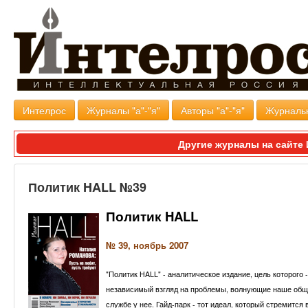
Интелрос
Журналы "а"-"я"
Авторы "а"-"я"
Журналь
Другие журналы на сайт
Политик HALL №39
Политик HALL
№ 39, ноябрь 2007
"Политик HALL" - аналитическое издание, цель которого
независимый взгляд на проблемы, волнующие наше общест
службе у нее. Гайд-парк - тот идеал, который стремитс