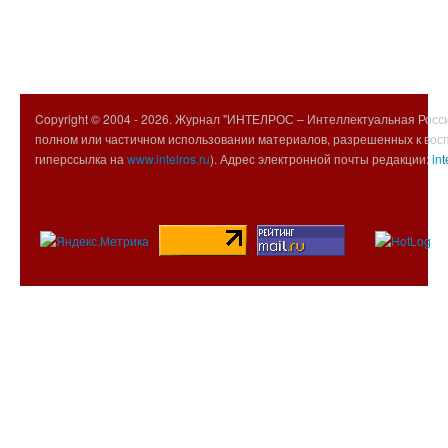
Copyright © 2004 -
2026. Журнал "ИНТЕЛРОС – Интеллектуальная Росси
полном или частичном использовании материалов, разрешенных к вос
гиперссылка на
www.intelros.ru
). Адрес электронной почты редакции:
int