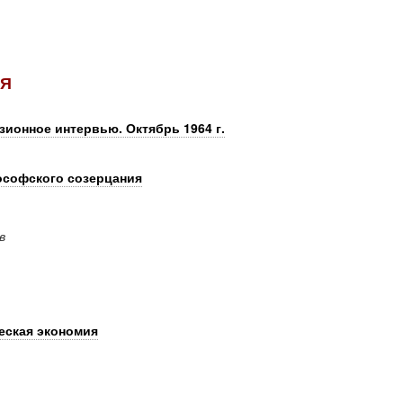
ИЯ
зионное интервью. Октябрь 1964 г.
лософского созерцания
в
еская экономия