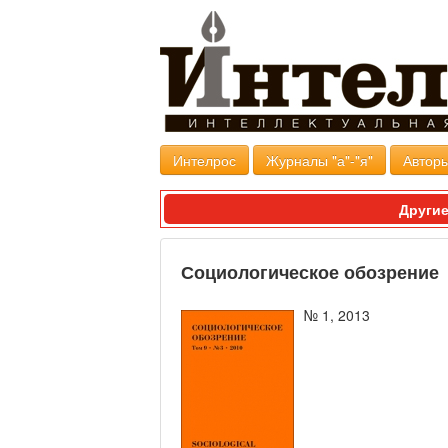
Интелрос
Журналы "а"-"я"
Авторы
Другие
Социологическое обозрение
№ 1, 2013