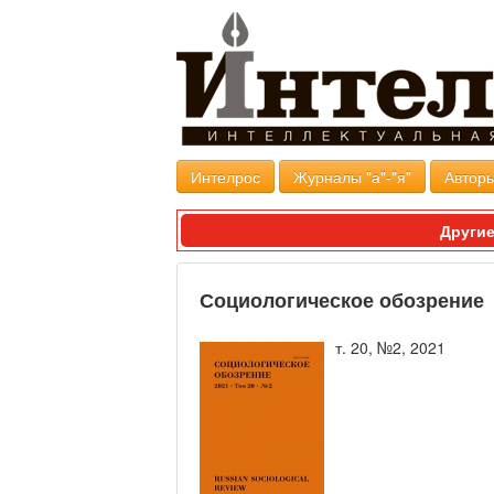
Интелрос
Журналы "а"-"я"
Авторы
Другие
Социологическое обозрение
т. 20, №2, 2021