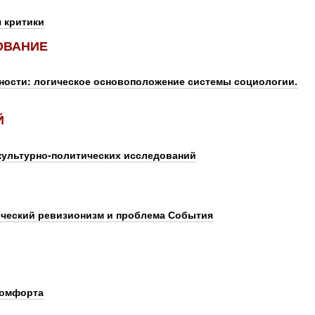
я критики
ОВАНИЕ
ьности: логическое основоположение системы социологии.
Й
культурно-политических исследований
ческий ревизионизм и проблема События
комфорта