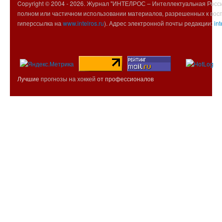
Copyright © 2004 -
2026. Журнал "ИНТЕЛРОС – Интеллектуальная Росси
полном или частичном использовании материалов, разрешенных к вос
гиперссылка на
www.intelros.ru
). Адрес электронной почты редакции:
int
Лучшие
прогнозы на хоккей
от профессионалов