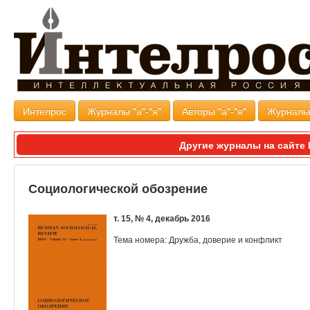
Интелрос
Журналы "а"-"я"
Авторы "а"-"я"
Журналь
Другие журналы на сайт
Социологической обозрение
т. 15, № 4, декабрь 2016
Тема номера: Дружба, доверие и конфликт