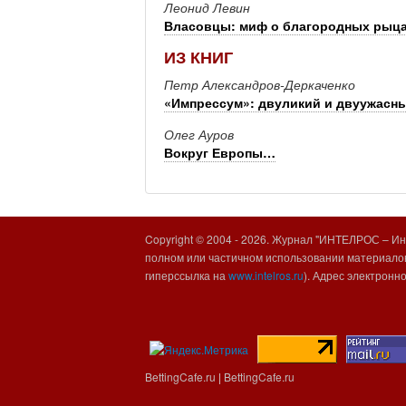
Леонид Левин
Власовцы: миф о благородных рыц
ИЗ КНИГ
Петр Александров-Деркаченко
«Импрессум»: двуликий и двуужасн
Олег Ауров
Вокруг Европы…
Copyright © 2004 -
2026. Журнал "ИНТЕЛРОС – Инт
полном или частичном использовании материалов
гиперссылка на
www.intelros.ru
). Адрес электронн
BettingCafe.ru
|
BettingCafe.ru