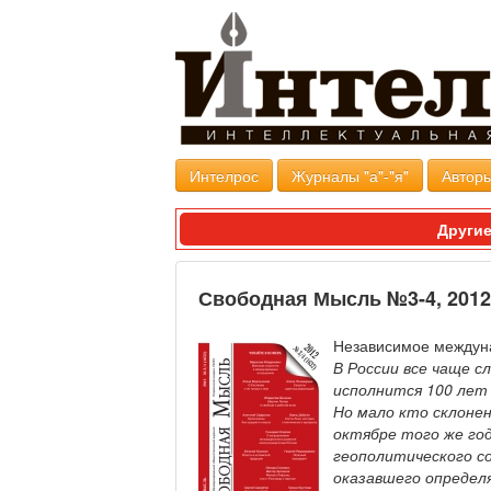
Интелрос
Журналы "а"-"я"
Авторы
Другие
Свободная Мысль №3-4, 2012
Независимое междун
В России все чаще с
исполнится 100 лет
Но мало кто склоне
октябре того же год
геополитического со
оказавшего определ