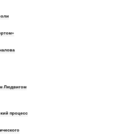
воли
ертом»
чалова
ем Людвигом
ский процесс
ического