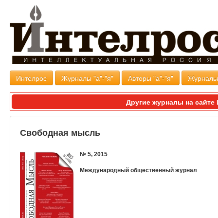
Интелрос
Журналы "а"-"я"
Авторы "а"-"я"
Журналь
Другие журналы на сайт
Свободная мысль
№ 5, 2015
Международный общественный журнал