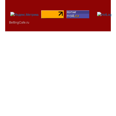
BettingCafe.ru