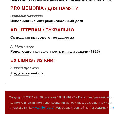
PRO MEMORIA / ДЛЯ ПАМЯТИ
Наталья Авдонина
Исполнившие интернациональный долг
AD LITTERAM / БУКВАЛЬНО
Созидание правового государства
А. Мелькумов
Революционная законность и наши задачи (1926)
EX LIBRIS / ИЗ КНИГ
Андрей Щелчков
Когда есть выбор
Copyright © 2004 -
2026. Журнал "ИНТЕЛРОС – Интеллектуальная Росси
полном или частичном использовании материалов, разрешенных к вос
гиперссылка на
www.intelros.ru
). Адрес электронной почты редакции:
int