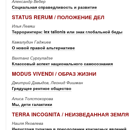
Александр Вебер
Социальная справедливость и развитие
STATUS RERUM / ПОЛОЖЕНИЕ ДЕЛ
Илья Левяш
Терроринтерн: lex talionis или знак глобальной беды
Камалудин Гаджиев
О новой правой альтернативе
Вахтанг Сургуладзе
Классовый аспект национального самосознания
MODUS VIVENDI / ОБРАЗ ЖИЗНИ
Дмитрий Давыдов, Леонид Фишман
Грядущее рентное общество
Алиса Толстокорова
Мы, дети галактики
TERRA INCOGNITA / НЕИЗВЕДАННАЯ ЗЕМЛЯ
Наиля Яковлева
Индустрия туризма в преодолении кризисных явлений