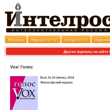
Интелрос
Журналы "а"-"я"
Авторы "а"-"я"
Журналь
Другие журналы на сайт
Vox/ Голос
Вып. № 24 (июнь), 2018
Философский журнал