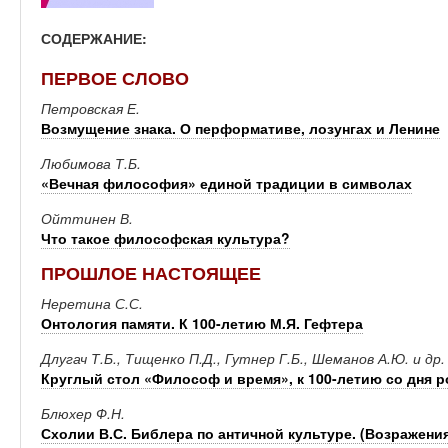
СОДЕРЖАНИЕ:
ПЕРВОЕ СЛОВО
Петровская Е.
Возмущение знака. О перформативе, лозунгах и Ленине
Любимова Т.Б.
«Вечная философия» единой традиции в символах
Ойттинен В.
Что такое философская культура?
ПРОШЛОЕ НАСТОЯЩЕЕ
Неретина С.С.
Онтология памяти. К 100-летию М.Я. Гефтера
Длугач Т.Б., Тищенко П.Д., Гутнер Г.Б., Шеманов А.Ю. и др.
Круглый стол «Философ и время», к 100-летию со дня р
Блюхер Ф.Н.
Схолии В.С. Библера по античной культуре. (Возражени