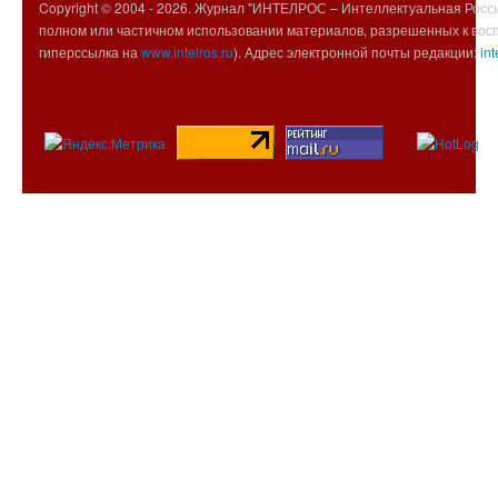
Copyright © 2004 -
2026. Журнал "ИНТЕЛРОС – Интеллектуальная Росси
полном или частичном использовании материалов, разрешенных к вос
гиперссылка на
www.intelros.ru
). Адрес электронной почты редакции:
int