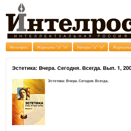
Интелрос
Журналы "а"-"я"
Авторы "а"-"я"
Журналь
Эстетика: Вчера. Сегодня. Всегда. Вып. 1, 20
Эстетика: Вчера. Сегодня. Всегда.