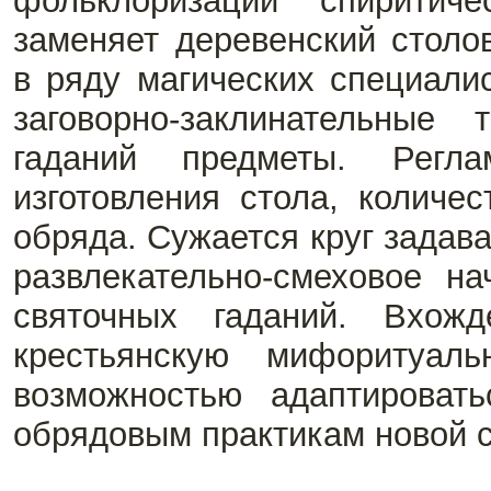
фольклоризации спиритич
заменяет деревенский столо
в ряду магических специали
заговорно-заклинательные
гаданий предметы. Регл
изготовления стола, количе
обряда. Сужается круг задав
развлекательно-смеховое н
святочных гаданий. Вхожд
крестьянскую мифоритуал
возможностью адаптироват
обрядовым практикам новой с