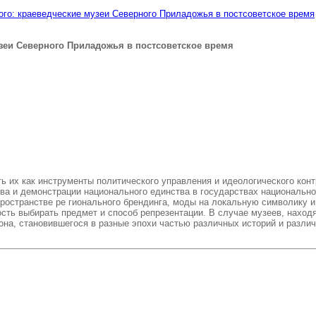
ого: краеведческие музеи Северного Приладожья в постсоветское время
зеи Северного Приладожья в постсоветское время
ь их как инструменты политического управления и идеологического конт
а и демонстрации национального единства в государствах национальног
пространстве ре гионального брендинга, моды на локальную символику 
ть выбирать предмет и способ репрезентации. В случае музеев, находя
а, становившегося в разные эпохи частью различных историй и различн