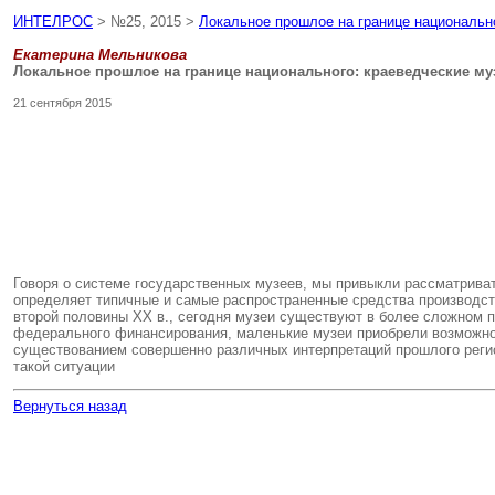
ИНТЕЛРОС
> №25, 2015 >
Локальное прошлое на границе национальн
Екатерина Мельникова
Локальное прошлое на границе национального: краеведческие му
21 сентября 2015
Говоря о системе государственных музеев, мы привыкли рассматриват
определяет типичные и самые распространенные средства производств
второй половины XX в., сегодня музеи существуют в более сложном 
федерального финансирования, маленькие музеи приобрели возможнос
существованием совершенно различных интерпретаций прошлого регион
такой ситуации
Вернуться назад