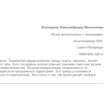
Екатерина Александровна
Мельникова
Музей антропологии и этнографии
(Кунсткамера) РАН,
Санкт-Петербург
Melek@eu.spb.ru
роля. Знаменитая андерсоновская триада «карта, перепись, музей»
о типа. Хотя эта модель вполне отвечает реалиям советских музеев
и мифотворчество. Получив определенную независимость от
щихся на приграничных территориях, этот выбор усложняется
ых историописаний. Эта статья о том, как музеи делают выбор в