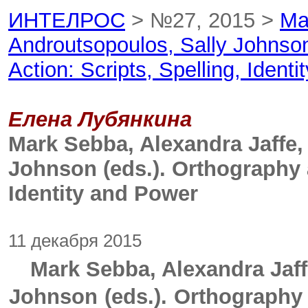
ИНТЕЛРОС
> №27, 2015 >
Ma
Androutsopoulos, Sally Johnson
Action: Scripts, Spelling, Ident
Елена Лубянкина
Mark Sebba, Alexandra Jaffe,
Johnson (eds.). Orthography a
Identity and Power
11 декабря 2015
Mark Sebba, Alexandra Jaf
Johnson (eds.). Orthography 