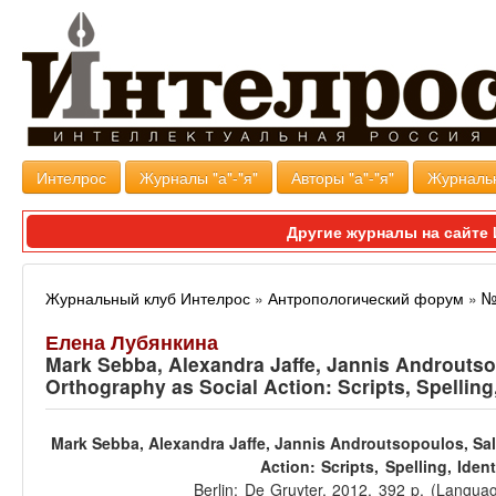
Интелрос
Журналы "а"-"я"
Авторы "а"-"я"
Журналь
Другие журналы на сайт
Журнальный клуб Интелрос
»
Антропологический форум
»
№
Елена Лубянкина
Mark Sebba, Alexandra Jaffe, Jannis Androutso
Orthography as Social Action: Scripts, Spelling
Mark Sebba, Alexandra Jaffe, Jannis Androutsopoulos,
Sa
Action:
Scripts, Spelling, Iden
Berlin: De Gruyter,
2012. 392 p. (Languag