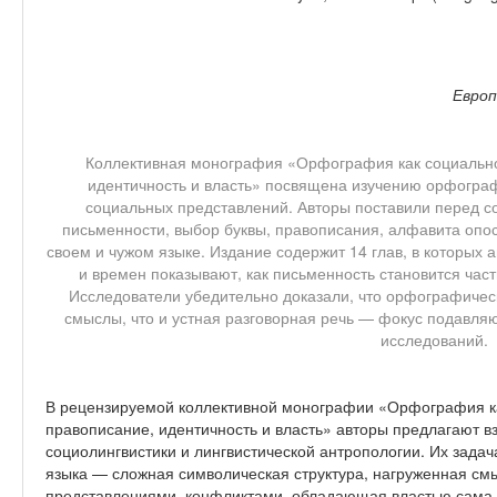
Евро
Коллективная монография «Орфография как социально
идентичность и власть» посвящена изучению орфограф
социальных представлений. Авторы поставили перед со
письменности, выбор буквы, правописания, алфавита опо
своем и чужом языке. Издание содержит 14 глав, в которых а
и времен показывают, как письменность становится час
Исследователи убедительно доказали, что орфографичес
смыслы, что и устная разговорная речь — фокус подавля
исследований.
В рецензируемой коллективной монографии «Орфография ка
правописание, идентичность и власть» авторы предлагают в
социолингвистики и лингвистической антропологии. Их зада
языка — сложная символическая структура, нагруженная см
представлениями, конфликтами, обладающая властью сама