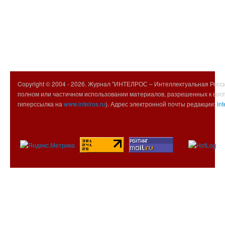
Copyright © 2004 -
2026. Журнал "ИНТЕЛРОС – Интеллектуальная Росси
полном или частичном использовании материалов, разрешенных к вос
гиперссылка на
www.intelros.ru
). Адрес электронной почты редакции:
int