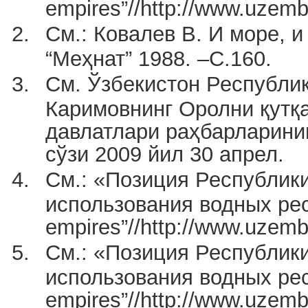
empires”//http://www.uzem
См.: Ковалев В. И море, и
“Меҳнат” 1988. –С.160.
См. Ўзбекистон Республи
Каримовнинг Оролни қутқ
давлатлари раҳбарларинин
сўзи 2009 йил 30 апрел.
См.: «Позиция Республики
использования водных ресу
empires”//http://www.uzem
См.: «Позиция Республики
использования водных ресу
empires”//http://www.uzem