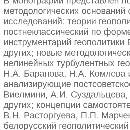
В монографии представлен по
методологических оснований 
исследований: теории геополи
постнеклассический по форме
инструментарий геополитики В
других; новые методологичес
нелинейных турбулентных ге
Н.А. Баранова, Н.А. Комлева 
анализирующие постсоветское
Виелмини, А.И. Суздальцева,
других; концепции самостояте
В.Н. Расторгуева, П.П. Марче
белорусский геополитическии