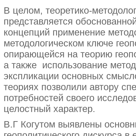
В целом, теоретико-методоло
представляется обоснованной
концепций применение методо
методологическом ключе геопо
опирающейся на теорию геопо
а также использование метод
экспликации основных смысло
теориях позволили автору сп
потребностей своего исследо
целостный характер.
В.Г Когутом выявлены основн
геополитического дискурса в 