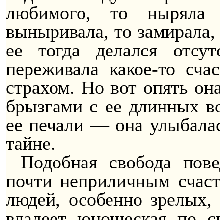
любимого, то ныряла 
выныривала, то замирала, 
ее тогда делался отсу
переживала какое-то сча
страхом. Но вот опять она
брызгами с ее длинных во
ее печали — она улыбалас
тайне.
Подобная свобода пове
почти неприличным счасть
людей, особенно зрелых,
владеет юношеская по с