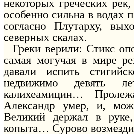
некоторых греческих рек,
особенно сильна в водах п
согласно Плутарху, вых
северных скалах.
Греки верили: Стикс оп
самая могучая в мире р
давали испить стигий
недвижимо девять ле
калихеамицин… Пролеж
Александр умер, и, мож
Великий держал в руке
копыта… Сурово возмездие