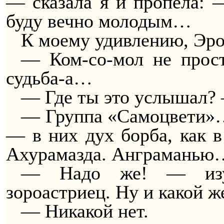
— сказала я и пропела: 
буду вечно молодым…
К моему удивлению, Эро
— Ком-со-мол не прост
судьба-а…
— Где ты это услышал? 
— Группа «Самоцвети»…
— в них дух борба, как 
Ахурамазда. Анграманью
— Надо же! — изум
зороастриец. Ну и какой ж
— Никакой нет.