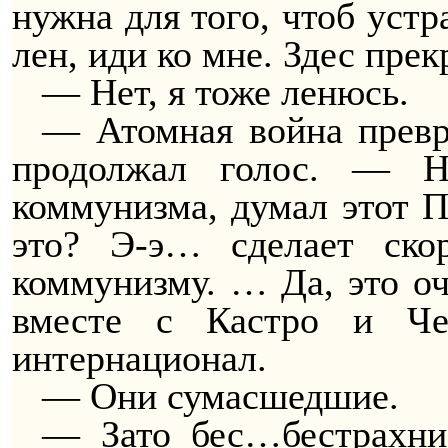
нужна для того, чтоб устр
лен, иди ко мне. Здес пре
— Нет, я тоже ленюсь.
— Атомная война превр
продолжал голос. — Н
коммунизма, думал этот 
это? Э-э… сделает ско
коммунизму. … Да, это о
вместе с Кастро и Че
интернационал.
— Они сумасшедшие.
— Зато бес…бестрахние