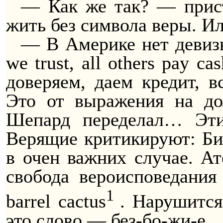
— Как же так? — прист
жить без символа веры. Ил
— В Америке нет девизы
we trust, all others pay 
доверяем, даем кредит, в
Это от выражения на до
Шепард переделал… Эти
Верящие критикируют: Биб
в очен важних случае. А
свобода вероисповедани
1
barrel cactus
. Нарушится
это слово — без-бо-жи-е