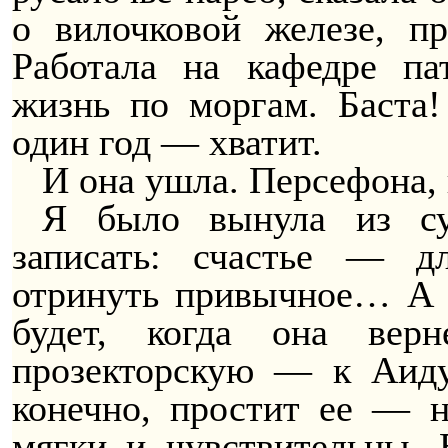
о вилочковой железе, п
Работала на кафедре п
жизнь по моргам. Баста
один год — хватит.
И она ушла. Персефона,
Я было вынула из су
записать: счастье — д
отринуть привычное… А п
будет, когда она ве
прозекторскую — к Аиду
конечно, простит ее — 
мягки и чувствительны. 