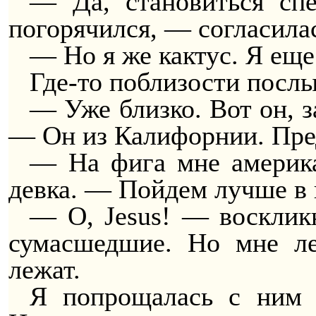
— Да, становиться сп
погорячился, — согласилас
— Но я же кактус. Я еще
Где-то поблизости посл
— Уже близко. Вот он, з
— Он из Калифорнии. Пред
— На фига мне америка
девка. — Пойдем лучше в
— О, Jesus! — восклик
сумасшедшие. Но мне ле
лежат.
Я попрощалась с ним и