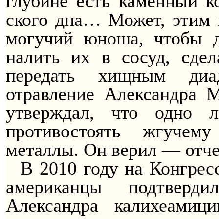
глубине есть каменный к
ского дна… Может, этим п
могучий юноша, чтобы д
налить их в сосуд, сде
передать хищным диа
отравление Александра М
утверждал, что одно 
противостоять жгучем
металлы. Он верил — отче
В 2010 году на Конгрес
американцы подтверди
Александра калихеамиц