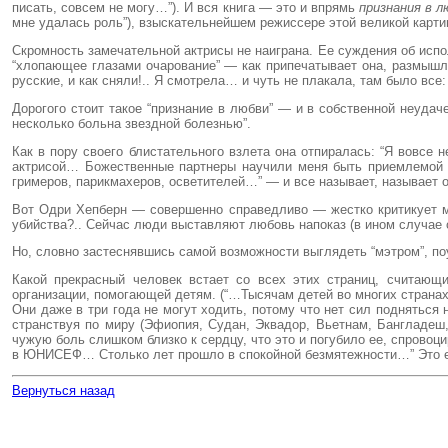
писать, совсем не могу…”). И вся книга — это и впрямь
признания в л
мне удалась роль”), взыскательнейшем режиссере этой великой карт
Скромность замечательной актрисы не наиграна. Ее суждения об испо
“хлопающее глазами очарование” — как припечатывает она, размышля
русские, и как сняли!.. Я смотрела… и чуть не плакала, там было вс
Дорогого стоит такое “признание в любви” — и в собственной неудач
несколько больна звездной болезнью”.
Как в пору своего блистательного взлета она отпиралась: “Я вовсе 
актрисой… Божественные партнеры научили меня быть приемлемой н
гримеров, парикмахеров, осветителей…” — и все называет, называет о
Вот Одри Хепберн — совершенно справедливо — жестко критикует м
убийства?.. Сейчас люди выставляют любовь напоказ (в ином случае о
Но, словно застеснявшись самой возможности выглядеть “мэтром”, п
Какой прекрасный человек встает со всех этих страниц, считаю
организации, помогающей детям. (“…Тысячам детей во многих странах
Они даже в три года не могут ходить, потому что нет сил подняться 
странствуя по миру (Эфиопия, Судан, Эквадор, Вьетнам, Бангладеш
чужую боль слишком близко к сердцу, что это и погубило ее, спровоц
в ЮНИСЕФ… Столько лет прошло в спокойной безмятежности…” Это ее
Вернуться назад