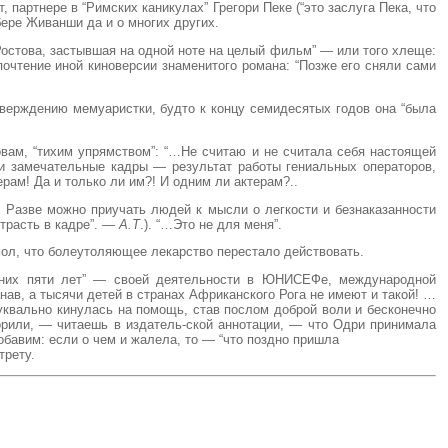
, партнере в “Римских каникулах” Грегори Пеке (“это заслуга Пека, что
ере Живанши да и о многих других.
Ростова, застывшая на одной ноте на целый фильм” — или того хлеще:
очтение иной киноверсии знаменитого романа: “Позже его сняли сами
утверждению мемуаристки, будто к концу семидесятых годов она “была
ловам, “тихим упрямством”: “…Не считаю и не считала себя настоящей
и замечательные кадры — результат работы гениальных операторов,
рам! Да и только ли им?! И одним ли актерам?..
Разве можно приучать людей к мысли о легкости и безнаказанности
страсть в кадре”. —
А.Т
.). “…Это не для меня”.
мол, что болеутоляющее лекарство перестало действовать.
едних пяти лет” — своей деятельности в ЮНИСЕФе, международной
ав, а тысячи детей в странах Африканского Рога не имеют и такой! …
 буквально кинулась на помощь, став послом доброй воли и бесконечно
орили, — читаешь в издатель-ской аннотации, — что Одри принимала
обавим: если о чем и жалела, то — “что поздно пришла
трету.