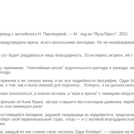
ревод с английского Н. Павлищевой. — М.: изд-во “Яуза-Пресс”, 2012.
 предупредили врачи, всего несколькими месяцами. Но ее незабываема
о уст будет раздаваться лишь благодарность. Если верить актрисе, ей 
ому признанию, “тяжелейшая школа” родительского разлада и развода, н
олода.
торжения в ее личную жизнь и во все подробности биографии, Одри Х
в, о том, как я была связной для подполья… Клянусь, я не делала ничег
око поплатиться, и поиски летчика, и “игра в прятки” с немецким патрул
фильме об Анне Франк, авторе ставшего бестселлером дневника, еврей
ить еле зажившую рану!
состоявшейся балерине, рядовой танцовщице из кордебалета, предлага
рн свой первоначальный страх, отказ — и с великой благодарностью 
зже.
иру, каждый из них слепил свою частичку Одри Хепберн”, — сказано на 