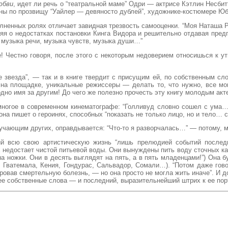
юбви
, идет ли речь о “театральной маме” Одри — актрисе Кэтлин Несбитт
ины по прозвищу “Уайлер — девяносто дублей”, художнике-костюмере Юб
лненных ролях отличает завидная трезвость самооценки. “Моя Наташа 
я о недостатках постановки Кинга Видора и решительно отдавая предп
е: музыка речи, музыка чувств, музыка души…”
е! Честно говоря, после этого с некоторым недоверием относишься к 
не звезда”, — так и в книге твердит с присущим ей, по собственным с
а площадке, уникальные режиссеры — делать то, что нужно, все мо
дно имя за другим! До чего же полезно прочесть эту книгу молодым акте
ногое в современном кинематографе: “Голливуд словно сошел с ума… 
на пишет о героинях, способных “показать не только лицо, но и тело… 
оучающим других, оправдывается: “Что-то я разворчалась…” — потому, 
щий всю свою артистическую жизнь “лишь прелюдией событий посл
 недостает чистой питьевой воды. Они вынуждены пить воду сточных кан
на ножки. Они в десять выглядят на пять, а в пять младенцами!”) Она
, Гватемала, Кения, Гондурас, Сальвадор, Сомали…). “Потом даже гов
ировав смертельную болезнь, — но она просто не могла жить иначе”. И д
 собственные слова — и последний, выразительнейший штрих к ее пор