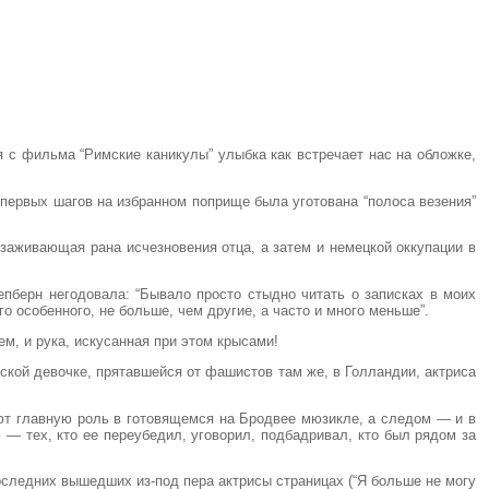
я с фильма “Римские каникулы” улыбка как встречает нас на обложке,
с первых шагов на избранном поприще была уготована “полоса везения”
езаживающая рана исчезновения отца, а затем и немецкой оккупации в
епберн негодовала: “Бывало просто стыдно читать о записках в моих
о особенного, не больше, чем другие, а часто и много меньше”.
ем, и рука, искусанная при этом крысами!
ской девочке, прятавшейся от фашистов там же, в Голландии, актриса
ют главную роль в готовящемся на Бродвее мюзикле, а следом — и в
— тех, кто ее переубедил, уговорил, подбадривал, кто был рядом за
последних вышедших из-под пера актрисы страницах (“Я больше не могу