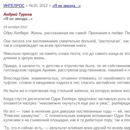
ИНТЕЛРОС
> №10, 2012 >
«Я не звезда...»
Андрей Турков
«Я не звезда...»
24 октября 2012
Одри Хепберн
. Жизнь, рассказанная ею самой. Признания в любви. Пе
Она писала эти воспоминания смертельно больной, “располагая”, как
так и сопровождает на всем протяжении книги.
Невольно приходят на память слова поэта, что до самого конца из ег
длиною в целую жизнь.
Правда, в начале-то, в детстве и отрочестве была, по ее собственн
голландском городке Арнеме, расстрелов родственников, лишений и г
Впоследствии, знаменитостью, отчаянно отбиваясь от назойливого в
туфлях, словно я ежедневно ходила в лес спасать английских летчико
Но были же и спрятанная под стелькой записка, за которую можно жест
Когда спустя десятилетие Одри Хепберн предложат заглавную роль в 
откажется наотрез: “невозможно окунуться еще раз в ужас”, разберед
Но вот — тоже в нелегкие для девушки послевоенные годы — ей, не
“Римских каникулах”… С пленительным юмором вспоминает Одри Хепбе
кулисами и на съемочной площадке, как в ту дебютную пору, так и по
“То, что я сейчас есть, — результат влияния моих друзей по всему м