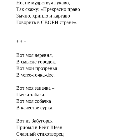
Но, не мудрствуя лукаво,
Так скажу: «Прекрасно право
Зычно, хрипло и картаво
Говорить в СВОЕЙ стране».
* * *
Вот моя деревня,
В смысле городок.
Вот мои прозренья
В verce-точка-doc.
Вот моя заначка –
Пачка табака.
Вот моя собачка
В качестве сурка.
Вот из Забугорья
Прибыл в Бейт-Шеан
Славный стихотворец