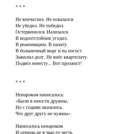
* * *
Не впечатлил. Не показался.
Не убедил. Не победил.
Остервенился. Нализался.
В водоотстойник угодил.
В реанимацию. В палату.
В больничный морг и на погост.
Зажилил долг. Не внёс квартплату.
Подвёл невесту... Вот прохвост!
* * *
Ненароком написалось:
«Были в юности дружны,
Но с годами оказалось,
Что друг другу не нужны».
Написалось ненароком
И отнюдь не в чью-то честь.