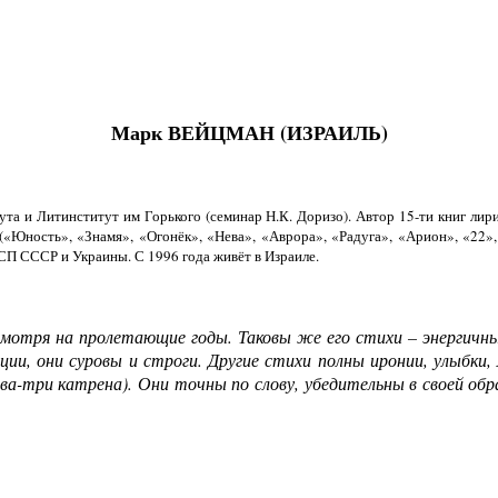
Марк ВЕЙЦМАН (
ИЗРАИЛЬ
)
ута и Литинститут им Горького (семинар Н.К. Доризо). Автор 15-ти книг лир
Юность», «Знамя», «Огонёк», «Нева», «Аврора», «Радуга», «Арион», «22»,
 СП СССР и Украины. С 1996 года живёт в Израиле.
мотря на пролетающие годы. Таковы же его стихи – энергичные
ции, они суровы и строги. Другие стихи полны иронии, улыбки
а-три катрена). Они точны по слову, убедительны в своей об