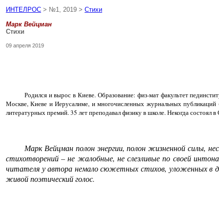
ИНТЕЛРОС
> №1, 2019 >
Стихи
Марк Вейцман
Стихи
09 апреля 2019
Родился и вырос в Киеве. Образование: физ-мат факультет пединстит
Москве, Киеве и Иерусалиме, и многочисленных журнальных публикаций («
литературных премий. 35 лет преподавал физику в школе. Некогда состоял в
Марк Вейцман полон энергии, полон жизненной силы, нес
стихотворений – не жалобные, не слезливые по своей интона
читателя у автора немало сюжетных стихов, уложенных в дв
живой поэтический голос.