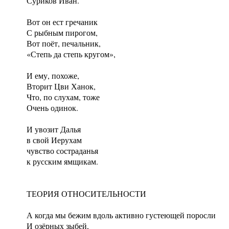
Суриков Иван.
Вот он ест гречаник
С рыбным пирогом,
Вот поёт, печальник,
«Степь да степь кругом»,
И ему, похоже,
Вторит Цви Ханок,
Что, по слухам, тоже
Очень одинок.
И увозит Далья
в свой Иерухам
чувство состраданья
к русским ямщикам.
ТЕОРИЯ ОТНОСИТЕЛЬНОСТИ
А когда мы бежим вдоль активно густеющей поросли
И озёрных зыбей,