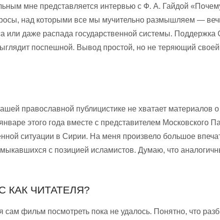
ьным мне представляется интервью с Ф. А. Гайдой «Почему 
росы, над которыми все мы мучительно размышляем — веч
са или даже распада государственной системы. Поддержка 
выглядит поспешной. Вывод простой, но не теряющий своей
 нашей православной публицистике не хватает материалов 
нваре этого года вмес­те с представителем Московского П
енной ситуации в Сирии. На меня произвело большое впеча
смыкавшихся с позицией исламистов. Думаю, что аналогичн
С КАК ЧИТАТЕЛЯ?
тя сам фильм посмотреть пока не удалось. Понятно, что раз