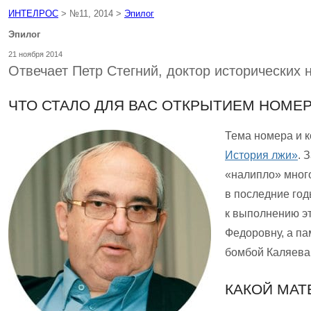
ИНТЕЛРОС
> №11, 2014 >
Эпилог
Эпилог
21 ноября 2014
Отвечает Петр Стегний, доктор исторических н
ЧТО СТАЛО ДЛЯ ВАС ОТКРЫТИЕМ НОМЕ
Тема номера и 
История лжи»
. 
«налипло» много
в последние год
к выполнению эт
Федоровну, а п
бомбой Каляева.
КАКОЙ МАТ