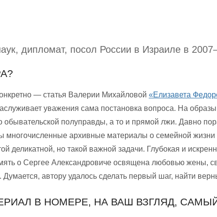
аук, дипломат, посол России в Израиле в 2007–
РА?
конкретно — статья Валерии Михайловой
«Елизавета Федор
Заслуживает уважения сама постановка вопроса. На образы
 обывательской полуправды, а то и прямой лжи. Давно пор
ы многочисленные архивные материалы о семейной жизни в
ой деликатной, но такой важной задачи. Глубокая и искрен
амять о Сергее Александровиче освящена любовью жены, с
 Думается, автору удалось сделать первый шаг, найти верн
ЕРИАЛ В НОМЕРЕ, НА ВАШ ВЗГЛЯД, САМЫ