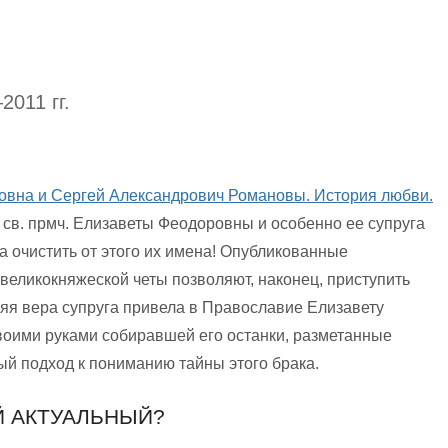
2011 гг.
овна и Сергей Александрович Романовы. История любви.
 св. прмч. Елизаветы Феодоровны и особенно ее супруга
а очистить от этого их имена! Опубликованные
еликокняжеской четы позволяют, наконец, приступить
няя вера супруга привела в Православие Елизавету
воими руками собиравшей его останки, разметанные
ый подход к пониманию тайны этого брака.
Й АКТУАЛЬНЫЙ?