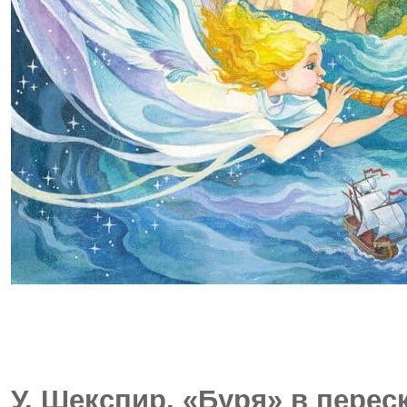
У. Шекспир. «Буря» в переск