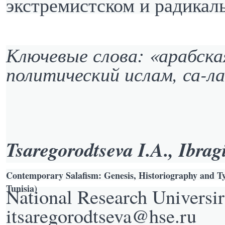
экстремистском и радикал
Ключевые слова: «арабская
политический ислам, са-л
Tsaregorodtseva I.A., Ibrag
Contemporary Salafism: Genesis, Historiography and T
Tunisia)
National Research Universi
itsaregorodtseva@hse.ru