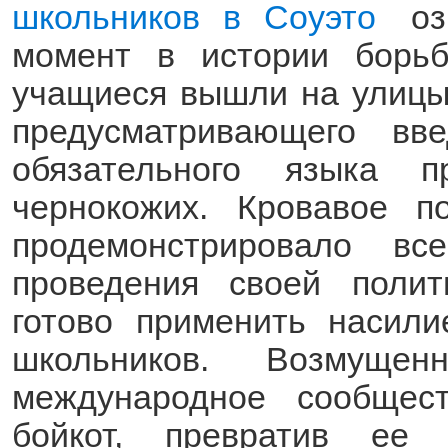
школьников в Соуэто
(link
озн
is
external)
момент в истории борь
учащиеся вышли на улицы 
предусматривающего вв
обязательного языка 
чернокожих. Кровавое п
продемонстрировало в
проведения своей полит
готово применить насил
школьников. Возмущен
международное сообще
бойкот, превратив ее 