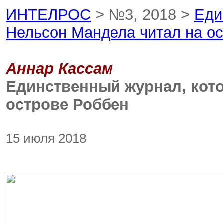
ИНТЕЛРОС
> №3, 2018 >
Еди
Нельсон Мандела читал на о
Аннар Кассам
Единственный журнал, кот
острове Роббен
15 июля 2018
cou_03-
18_mandela_01.jpg