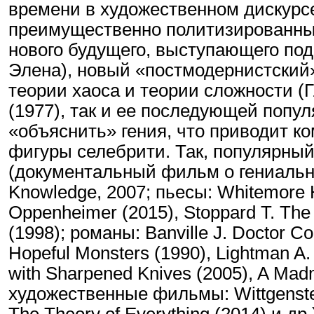
времени в художественном дискурсе
преимущественно политизированных
нового будущего, выступающего подч
Элена), новый «постмодернистский»
теории хаоса и теории сложности (Г
(1977), так и ее последующей попу
«объяснить» гения, что приводит к
фигуры селебрити. Так, популярный
(документальный фильм о гениаль
Knowledge, 2007; пьесы: Whitemore H
Oppenheimer (2015), Stoppard T. The
(1998); романы: Banville J. Doctor Co
Hopeful Monsters (1990), Lightman A.
with Sharpened Knives (2005), A Mad
художественные фильмы: Wittgenstein 
The Theory of Everything (2014) и 