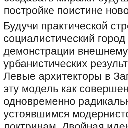
по­стройке поистине нов
Будучи практической ст
социалистический город
демонстрации внешнему 
урбани­стических результ
Левые архитекторы в За
эту модель как соверше
одновременно ра­дикаль
устоявшимся модернист
доктринам. Двойная иден