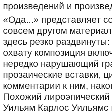
произве­дений и произве
«Ода...» представляет с
совсем другом мате­риал
здесь резко раздвинуты:
охвату композиция включ
нередко нару­шающий гр
прозаические вставки, ц
комментарии к ним, нако
Похожий лироэпический 
Уильям Карлос Уильямс в