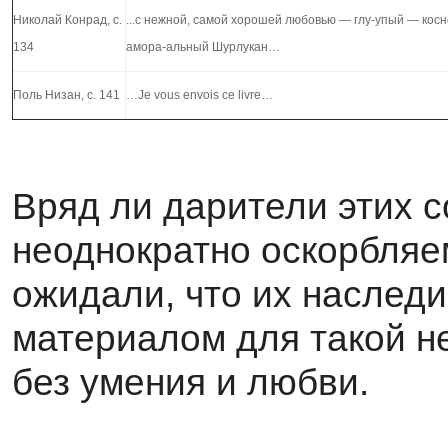
Николай Конрад, с.
...с нежной, самой хорошей любовью — глу-упый — ко
134
амора-альный Шурлукан…
Поль Низан, с. 141
…Je vous envois ce livre…
Вряд ли дарители этих с
неоднократно оскорбляем
ожидали, что их наслед
материалом для такой н
без умения и любви.