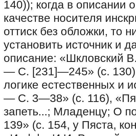
140)); когда в описании
качестве носителя инскр
оттиск без обложки, то 
установить ис­точник и д
описание: «Шкловский В
— С. [231]—245» (с. 130)
логике естественных и и
— С. 3—38» (с. 116), «Пя
запеть...; Младенцу; О п
139» (с. 154, у Пяста, ко