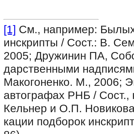
[1]
См., например: Былы
инскрипты / Сост.: В. Се
2005; Дружинин ПА, Собо
дарственными надписями 
Макогоненко. М., 2006; 
автографах РНБ / Сост., 
Кельнер и О.П. Новикова.
кации подборок инскрипт