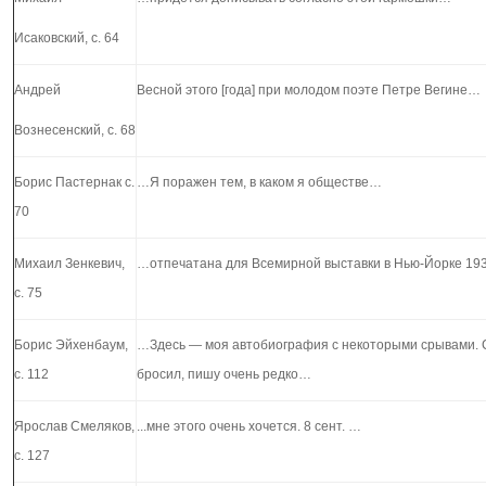
Исаковский, с. 64
Андрей
Весной этого [года] при молодом поэте Петре Вегине…
Вознесенский, с. 68
Борис Пастернак с.
…Я поражен тем, в каком я обществе…
70
Михаил Зенкевич,
…отпечатана для Всемирной выставки в Нью-Йорке 19
с. 75
Борис Эйхенбаум,
…Здесь — моя автобиография с некоторыми срывами. С
с. 112
бросил, пишу очень редко…
Ярослав Смеляков,
...мне этого очень хочется. 8 сент. …
с. 127