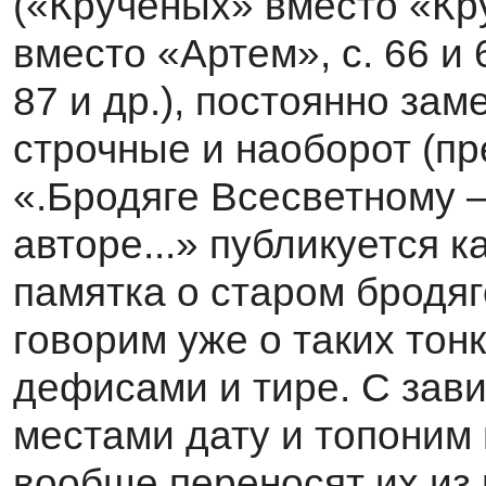
(«Крученых» вместо «Кру
вместо «Артем», с. 66 и 
87 и др.), постоянно за
строч­ные и наоборот (
«.Бродяге Всесветному —
авторе...» публикуется к
памятка о ста­ром бродяге
говорим уже о таких тон
дефисами и тире. С зав
местами дату и топоним 
вообще переносят их из 