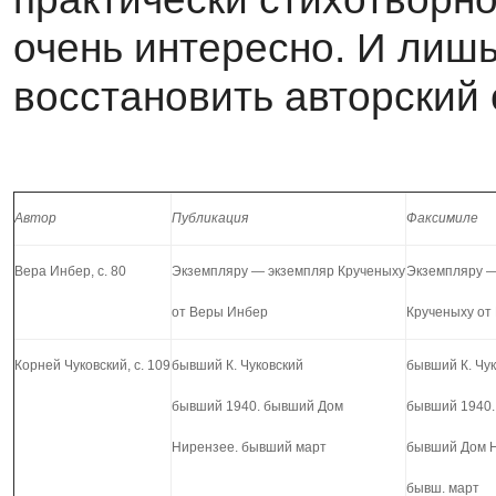
очень интересно. И лиш
восстановить авторский
Автор
Публикация
Факсимиле
Вера Инбер, с. 80
Экземпляру — экземпляр Крученыху
Экземпляру —
от Веры Инбер
Крученыху от
Корней Чуковский, с. 109
бывший К. Чуковский
бывший К. Чу
бывший 1940. бывший Дом
бывший 1940.
Нирензее. бывший март
бывший Дом Н
бывш. март