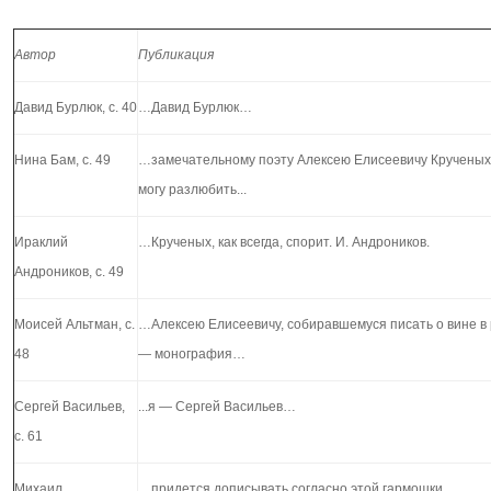
Автор
Публикация
Давид Бурлюк, с. 40
…Давид Бурлюк…
Нина Бам, с. 49
…замечательному поэту Алексею Елисеевичу Крученыху
могу разлюбить...
Ираклий
…Крученых, как всегда, спорит. И. Андроников.
Андроников, с. 49
Моисей Альтман, с.
…Алексею Елисеевичу, собиравшемуся писать о вине в 
48
— монография…
Сергей Васильев,
...я — Сергей Васильев…
с. 61
Михаил
…придется дописывать согласно этой гармошки…