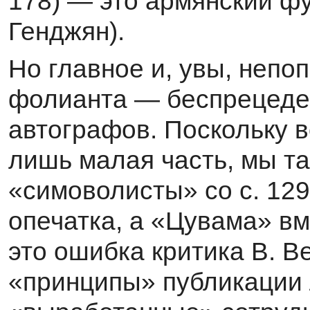
178) — это армянский ф
Генджян).
Но главное и, увы, непо
фолианта — беспрецеден
автографов. Поскольку 
лишь малая часть, мы та
«симоволисты» со с. 129
опечатка, а «Цувама» в
это ошибка критика В. В
«принципы» публикации л