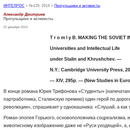
ИНТЕЛРОС
> №129, 2014 >
Прогульщики и активисты
Александр Дмитриев
Прогульщики и активисты
07 декабря 2014
T r o m l y B. MAKING THE SOVIET
Uni­versities and Intellectual Life
under Stalin and Khrushchev. —
N.Y.: Cambridge University Press, 20
— XIV, 295p. —
(New Studies in Euro
В конце романа Юрия Трифонова «Студенты» (напечатанно
партработника, Сталинскую премию) один герой по дорог
революции», спрашивает у однокашника: «Слушай, а как 
Роман-эпопея Горького, основоположника соцреализма, и
живопис­ному изображению даже не «Руси уходящей», а, к