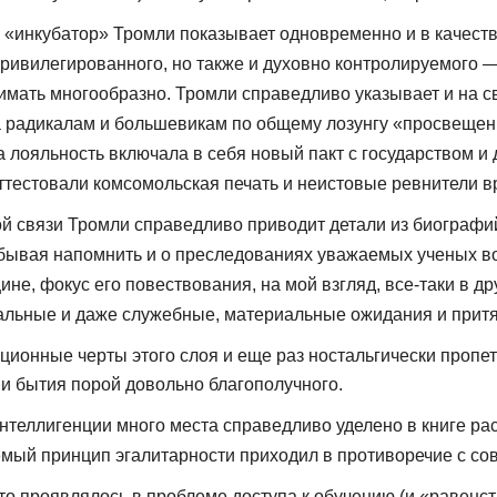
 «инкубатор» Тромли показывает одновременно и в качеств
ривилегированного, но также и духовно контролируемого — с
понимать многообразно. Тромли справедливо указывает и на
зка радикалам и большевикам по общему лозунгу «про­свеще
а лояльность включала в себя новый пакт с госу­дарством и
аттестовали комсомольская пе­чать и неистовые ревнители
той связи Тромли справедливо приводит детали из биографий
абывая напомнить и о преследованиях уважаемых ученых во 
не, фокус его повествования, на мой взгляд, все-таки в др
альные и даже служебные, материальные ожидания и притяз
ционные черты этого слоя и еще раз ностальгически пропет
, и бытия порой довольно благополучного.
нтеллигенции много места справедливо уделено в книге рас
мый прин­цип эгалитарности приходил в противоречие с со
это проявлялось в проблеме доступа к обучению (и «равенс