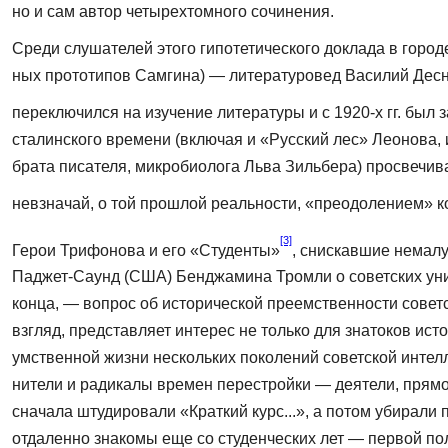
но и сам автор четырехтомного сочинения.
Среди слушателей этого гипотетического доклада в город
ных прототипов Самгина) — литературовед Василий Десни
пере­ключился на изучение литературы и с 1920-х гг. бы
сталин­ского времени (включая и «Русский лес» Леонова,
брата писателя, микробиолога Льва Зильбера) просвечив
невзначай, о той прошлой реальности, «преодолением» ко
[3]
Герои Трифонова и его «Студенты»
, снискавшие немал
Паджет-Саунд (США) Бенджамина Тромли о советских унив
конца, — вопрос об исторической преемствен­ности совет
взгляд, представляет интерес не только для знатоков и
умственной жизни нескольких поколений советской интелл
нители и радикалы времен перестройки — деятели, прямо 
сначала штудировали «Краткий курс...», а потом убирали
отдаленно знакомы еще со студенческих лет — первой поло