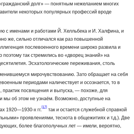
 «гражданский долг» — понятным нежеланием многих
тави­тели некоторых популярных профессий вроде
ую с именами и работами Й. Хелльбека и И. Халфина, и
ечно же, сильно отличался как раз повышенной
еллигенция после­военного времени широко развила и
о поэтому так стремились во «дворец знаний» на
 десятилетия. Эсхатологические переживания, столь
 изменившемуся мирочувствованию. Зато обращает на себя
военным периодами наличествует и осо­знается, то в
в, практик посвящения и выпуска, — похоже, для
и мы об этом не узнаём. Возможно, доступные на
[17]
ах 1920—1930-х гг.
так и остается служебной справкой
льными» проявлениями, теснота в общежитиях и т.д.). Две
дующих, более благополучных лет — имели, веро­ятно,