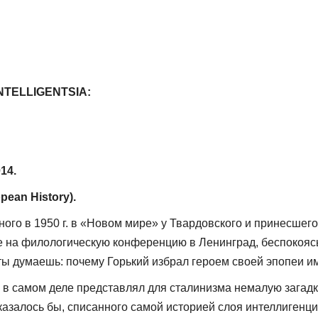
 INTELLIGENTSIA:
14.
pean History).
го в 1950 г. в «Новом мире» у Твардовского и принесшег
е на филологическую конференцию в Ленинград, беспокоясь
ты думаешь: почему Горький избрал героем своей эпопеи им
 в самом деле представлял для сталинизма немалую загадку
азалось бы, списанного самой историей слоя интеллигенци