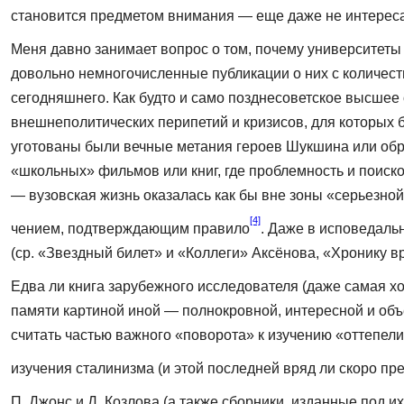
становится предметом внима­ния — еще даже не интереса
Меня давно занимает вопрос о том, почему университеты
довольно немногочисленные публикации о них с количест
сегодняшнего. Как будто и само позднесоветское высшее
внешнеполитических перипетий и кризисов, для которых
уготованы были вечные метания героев Шукшина или обре
«школьных» фильмов или книг, где проблемность и поиско
— вузовская жизнь оказалась как бы вне зоны «серьезной
[4]
чением, подтверждающим правило
. Даже в исповедальн
(ср. «Звездный билет» и «Коллеги» Аксёнова, «Хронику в
Едва ли книга зарубежного исследователя (даже самая хо
памяти картиной иной — полнокровной, интересной и объ
считать частью важного «поворота» к изучению «оттепел
изучения сталинизма (и этой по­следней вряд ли скоро пр
П. Джонс и Д. Козлова (а также сборники, изданные под и