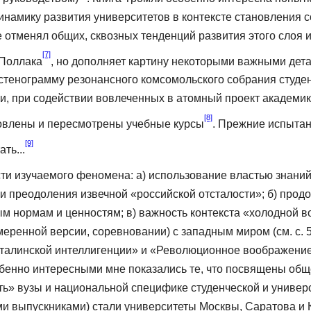
намику развития университетов в контексте становления с
 от­менял общих, сквозных тенденций развития этого слоя и
[7]
 Поллака
, но дополняет картину некоторыми важными дет
стенограмму резонансного комсомольского собрания студент
ли, при содействии вовлеченных в атомный проект академик
[8]
овлены и пересмот­рены учебные курсы
. Прежние испыта
[9]
ть...
и изучаемого фе­номена: а) использование властью знаний
и преодоления извечной «российской отсталости»; б) про
нным нормам и ценностям; в) важность контекста «холодной 
меренной версии, соревновании) с западным миром (см. с. 5
сталинской интеллигенции» и «Революционное воображение
обенно интересными мне показались те, что по­священы об
чить» вузы и национальной спе­цифике студенческой и униве
и выпуск­никами) стали университеты Москвы, Саратова и 