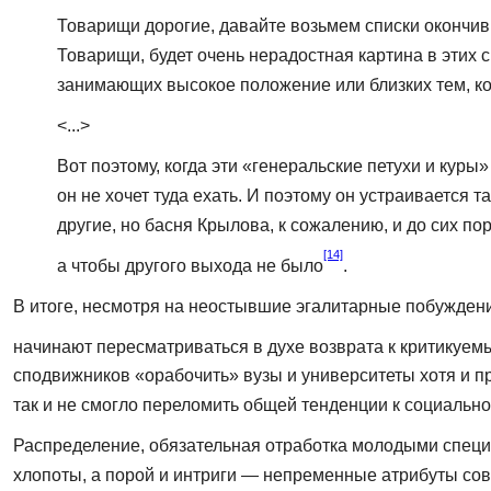
Товарищи дорогие, давайте возьмем списки окончивш
Товарищи, будет очень нерадостная картина в этих с
занимающих высокое положение или близких тем, к
<...>
Вот поэтому, когда эти «генеральские петухи и куры» 
он не хочет туда ехать. И поэтому он устраивается т
другие, но басня Крылова, к сожалению, и до сих п
[14]
а чтобы другого выхода не было
.
В итоге, несмотря на неостывшие эгалитарные побуждения
начинают пересматриваться в духе возврата к критикуе
сподвижников «орабочить» вузы и университеты хотя и пр
так и не смогло переломить общей тенденции к со­циаль
Распределение, обязательная отработка молодыми специа
хлопоты, а порой и интриги — непременные атрибуты сове