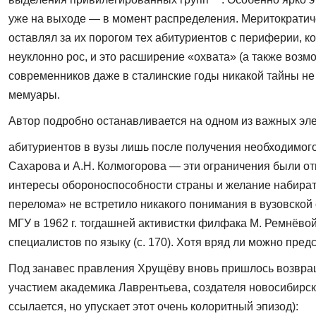
уже на выходе — в момент распределения. Меритократиче
оставлял за их порогом тех аби­туриентов с периферии, 
неуклонно рос, и это расширение «охвата» (а также возм
современников даже в сталинские годы никакой тайны не
мемуары.
Автор подробно останавливается на одном из важных эле
абитуриентов в вузы лишь после получения необходимого
Сахарова и А.Н. Колмогорова — эти ограничения были от
интересы обороноспособности страны и же­лание набират
перелома» не встретило никакого пони­мания в вузовской
МГУ в 1962 г. тогдашней активистки филфака М. Ремнёвой
специалистов по языку (с. 170). Хотя вряд ли можно пре
Под занавес правления Хрущёву вновь пришлось возвраща
участием академика Лаврентьева, создателя новосибирско
ссылается, но упускает этот очень колоритный эпизод):