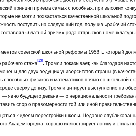
ский принцип приема самых способных, при высоких конкур
которые не могли похвастаться качественной школьной под
ожность поступить на следующий год, получив «рабочий ста
 составлял «блатной прием» ряда отпрысков номенклатуры
ментов советской школьной реформы 1958 г., который дол
[13]
 рабочего стажа
. Тромли показывает, как благодаря нас
менены для двух ведущих университетов страны (в качеств
ь способных физиков и математиков прямо со школьной ска
 среде сверху донизу. Тромли цитирует выступление на объ
 — явно будущего декана — о нерациональнос­ти требовани
дставить спор о правомерности той или иной правительстве
ться к идеям пере­стройки школы. Недавно опубликованна
го Ака­демгородка, хорошо иллюстрирует логику и стиль п