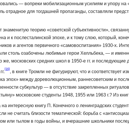
товались — вопреки мобилизационным усилиям и упору на
толь отрадное для тогдашней пропаганды, составляли предс
 знаменитую тео­рию «советской субъективности», связанн
на и к послесталинской эпохе, и к тому слою, который, кон
ников и агентов первичного «самовоспитания» 1930-х. Инт
были столь озабочены любимые герои Хелльбека, — и именн
 же, московских средних школ в 1950-е гг. и после­дующие
[16]
гг.
, в книге Тромли не фигурируют, что и соответствует
ка эпох» между доре­волюционным, раннесоветским и после
веннос­ти субкультур — в отсутствие закрепленных ритуало
яну» московские студенты 1948, 1955 или 1963 г.? Из книг
 на интересную книгу П. Конечного о ленинградских студент
сли не считать близости тематической: борьба с «антисоциа
нтом или тылом в годы войны, и вчерашние школьники после