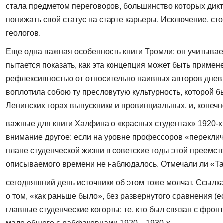
стала предметом переговоров, большинство которых дик
понижать свой статус на старте карьеры. Исключение, с
геологов.
Еще одна важная особенность книги Тромли: он учитывает
пытается показать, как эта концепция может быть примене
рефлексивностью от относительно наивных авторов днев­
воплотила собою ту пресловутую культур­ность, которой 
Ленинских горах выпускники и провинциальных, и, конечно
важные для кни­ги Халфина о «красных студентах» 1920-х 
внимание другое: если на уровне профессоров «переклич
плане студенческой жизни в советские годы этой преемст
описываемого времени не наблюдалось. Отмечали ли «Тать
сегодняшний день источники об этом тоже молчат. Ссылка
о том, «как раньше было», без развернутого сравнения (е
главные студенческие когорты: те, кто был связан с фро
мало общего с рабфаковцами 1920—1930-х.