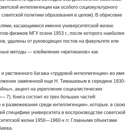
оветской интеллигенции как особого социокультурного
 советской политики об­разования в целом). В обрисовке
алями, касающимися именно университетской жизни.
ов-физиков МГУ осени 1953 г., после которого наиболее
ов, удалены от руководящих постов на факультете или
нные методы — клеймление «критиканов» как
 и умственного багажа «трудовой ин­теллигенции» во имя
должение замеченной еще Н. Тимашевым в середине 1930-
войны», акцент на укрепление социалистических
— 7). Книга состоит из трех больших частей:
 и размежевания среди интеллигенции», которые, в свою
щей специфике университета в воспроизводстве советской
рситетской жизни 1950—1960-х гг. Главными объектами
Киева.