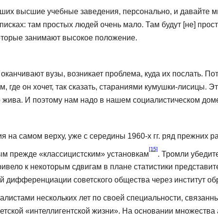
их высшие учебные за­ведения, персонально, и давайте мы
писках: там простых людей очень мало. Там будут [не] про
оторые занимают высокое положение.
оканчивают вузы, воз­никает проблема, куда их послать. Пот
ам, где он хочет, так сказать, стараниями кумушки-лисицы. 
ор жива. И поэтому нам надо в нашем социалистическом дом
 на самом верху, уже с середины 1960-х гг. ряд прежних 
[15]
мым прежде «классицистским» установкам
. Тромли убедит
ивело к некоторым сдвигам в плане статистики представите
ной дифференциации советского общества через институт об
листами нескольких лет по своей специальности, связанны
тской «ин­теллигентской жизни». На основании множества а