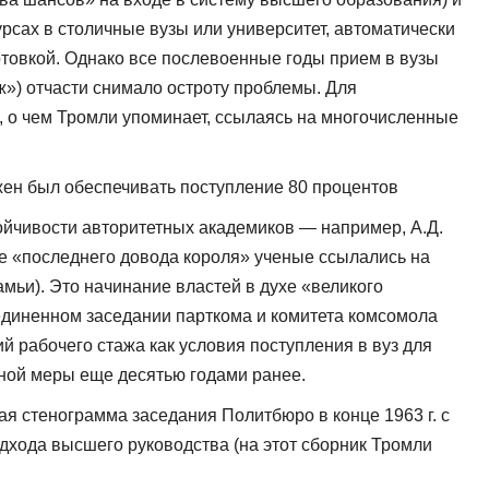
сах в столичные вузы или университет, автоматически
готовкой. Однако все послевоенные годы прием в вузы
ж») отчасти снимало остроту проблемы. Для
, о чем Тромли упоминает, ссылаясь на многочисленные
жен был обеспечивать поступление 80 процентов
тойчивости авторитетных акаде­миков — например, А.Д.
е «последнего до­вода короля» ученые ссылались на
мьи). Это начинание властей в духе «великого
­единенном заседании парткома и комитета комсомола
й рабочего стажа как условия поступления в вуз для
нной меры еще десятью годами ранее.
я стенограмма заседания Политбюро в конце 1963 г. с
одхода высшего руководства (на этот сборник Тромли