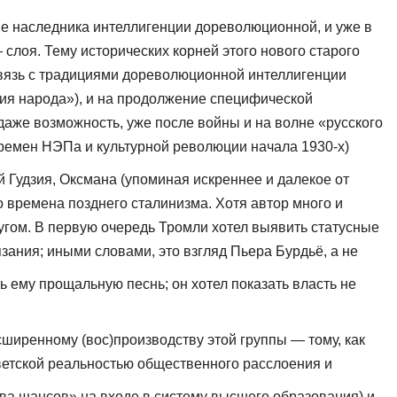
е наследника интеллигенции доре­волюционной, и уже в
лоя. Тему исто­рических корней этого нового старого
 связь с традициями дореволюционной интеллигенции
ния народа»), и на продолжение специфической
 даже возможность, уже после войны и на волне «русского
 времен НЭПа и культурной революции начала 1930-х)
 Гудзия, Оксмана (упоминая искрен­нее и далекое от
времена позднего сталиниз­ма. Хотя автор много и
угом. В первую оче­редь Тромли хотел выявить статусные
ания; иными словами, это взгляд Пьера Бурдьё, а не
ь ему прощальную песнь; он хотел показать власть не
ширенному (вос)производству этой груп­пы — тому, как
ветской реальностью общест­венного расслоения и
тва шансов» на входе в систему высшего образования) и