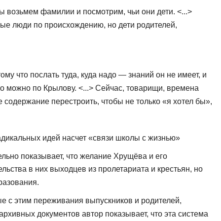
 возьмем фамилии и посмотрим, чьи они дети. <...>
стые люди по происхождению, но дети родителей,
ому что послать туда, куда надо — зна­ний он не имеет, и
Это можно по Крылову. <...> Сейчас, товарищи, времена
е содержание перестроить, чтобы не только «я хотел бы»,
радикальных идей насчет «связи школы с жизнью»
ельно показывает, что желание Хрущёва и его
льства в них выходцев из пролетариата и крестьян, но
разования.
е с этим переживания выпускников и ро­дителей,
рхивных документов автор по­казывает, что эта система