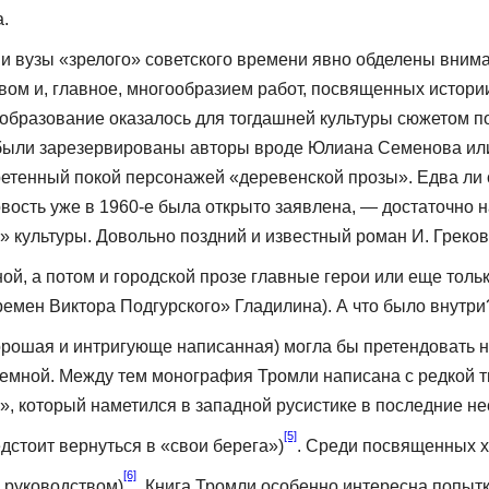
.
 и вузы «зрелого» со­ветского времени явно обделены вни
вом и, глав­ное, многообразием работ, посвященных истор
 образование оказалось для тогдашней культуры сюжетом по
 были зарезервированы авторы вроде Юлиана Семенова ил
тенный покой персонажей «деревенской прозы». Едва ли сто
вость уже в 1960-е была открыто заявлена, — доста­точно
» культуры. Довольно поздний и из­вестный роман И. Греко
ой, а потом и городской прозе главные герои или еще толь
ремен Виктора Подгурского» Гладилина). А что было внутри
рошая и интригующе написанная) могла бы претендовать на 
емной. Между тем монография Тромли написана с редкой т
и», который наметился в западной русистике в последние н
[5]
едстоит вернуться в «свои берега»)
. Среди посвящен­ных 
[6]
х руководством)
. Книга Тромли особенно интересна попытк