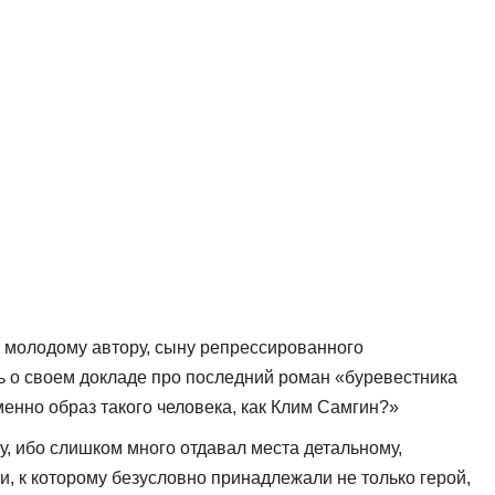
о молодому автору, сыну репрессированного
 о своем докладе про последний роман «бу­ревестника
енно образ такого человека, как Клим Самгин?»
, ибо слишком много отдавал места детальному,
и, к которому безусловно принадлежали не только герой,