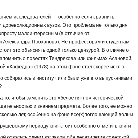
манием исследователей — особенно если сравнить
ии дореволюционных вузов. Это проблема не только дня
просту малоинтерес­ным (в отличие от
и Александра Проханова). Не профессорам и студентам
ит это объ­яснять одной только цензурой. В отличие от
 напомнить о повестях Тендрякова или фильмах Асановой,
вой «Кафедра» (1978) на этом фоне стал скорее исклю­
ко собирались в институт, или были уже его выпускниками
?
то, чтобы заменить это «белое пятно» ис­торической
щательностью и знанием предмета. Более того, ее можно
есколько лет, особенно на фоне все(х)поглощающей волны
хрущевскому периоду книг стоит особенно отметить книги
ой охватить одним взглядом оба десятилетия совет­ской