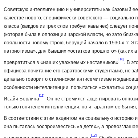
Советскую интеллигенцию и университеты как базовый ее
качестве нового, специфически советского — социально п
класса (каждое из трех слов требует кавы­чек) следует 
(которая была в оппозиции цар­ской власти, но зато бли
лояльности новому строю, берущей начало в 1930-х гг. Эт
патрио­тизма», для бывших «остатков прошлого» (как их 
[10]
превратиться в «наших уважаемых наставников»
. В э
официоза почитание его саратовскими студентами), не з
детально говорит о сталинском антисемитизме и ждановщи
особенности интеллигенции, попытаться «схватить» соци
[11]
Исайи Берлина
. Он не стремился акцентировать оппози
только гонителем интелли­генции, но и гарантом ее бытия
В соответствии с этим акцентом на социальную историю и
она пыталась воспроизвестись «в детях», а провозглашае
[12]
выделения привилегированных групп
. Особенно ярко 