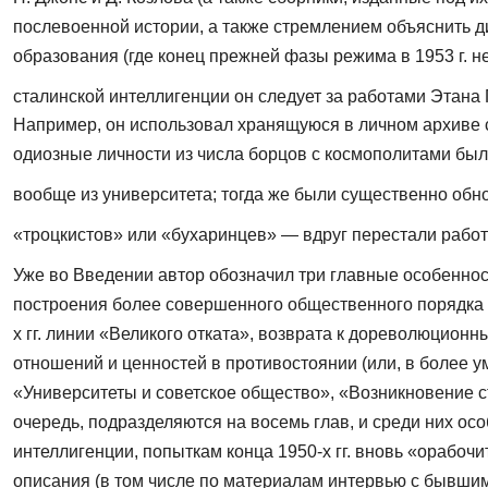
послевоенной истории, а также стремлением объяснить ди
образования (где конец прежней фазы режима в 1953 г. не
сталинской интеллигенции он следует за рабо­тами Этана
Например, он использовал хра­нящуюся в личном архиве 
одиозные лич­ности из числа борцов с космополитами бы
вообще из университета; тогда же были существенно обн
«троцкистов» или «бухаринцев» — вдруг перестали работа
Уже во Введении автор обозначил три главные особенност
построения более совершенного общественного порядка 
х гг. линии «Великого отката», возврата к доре­волюцио
отношений и ценностей в противостоя­нии (или, в более у
«Университеты и советское общество», «Возникновение 
очередь, подразделяются на восемь глав, и среди них ос
интелли­генции, попыткам конца 1950-х гг. вновь «орабо
описания (в том числе по материалам интервью с бывшим