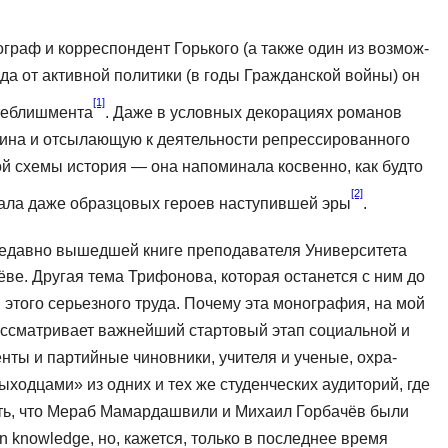
раф и коррес­пондент Горького (а также один из возмож­
 от активной по­литики (в годы Гражданской войны) он
[1]
стеблишмента
. Даже в условных декорациях романов
алина и отсылающую к деятельности репресси­рованного
ой схемы история — она напоминала косвенно, как будто
[2]
скала даже образцовых героев наступившей эры
.
недавно вышедшей книге преподавателя Университета
е. Другая тема Трифо­нова, которая останется с ним до
этого серьезного труда. Почему эта монография, на мой
рассматривает важнейший стартовый этап социальной и
нты и партийные чиновники, учителя и ученые, охра­
ходцами» из одних и тех же студенческих аудиторий, где
нить, что Мераб Мамар­дашвили и Михаил Горбачёв были
n knowledge, но, кажется, только в последнее время