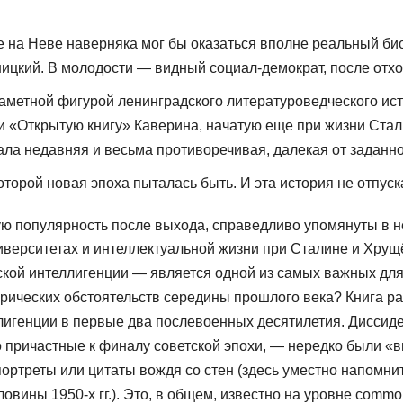
е на Неве наверняка мог бы оказаться вполне реальный биог
цкий. В молодости — видный социал-демократ, после отхода
л заметной фигурой ленинградского лите­ратуроведческого и
 и «Открытую книгу» Каве­рина, начатую еще при жизни Ст
ала недавняя и весьма противоречивая, далекая от заданн
­торой новая эпоха пыталась быть. И эта история не отпу
ую популярность после выхода, справедливо упомянуты в 
ер­ситетах и интеллектуальной жизни при Сталине и Хрущёв
ской интеллигенции — является одной из самых важных для 
сторических обстоятельств середины прошлого века? Книга 
игенции в первые два послево­енных десятилетия. Диссиде
причастные к финалу советской эпохи, — нередко были «вы
 порт­реты или цитаты вождя со стен (здесь уместно напом
вины 1950-х гг.). Это, в общем, известно на уровне commo