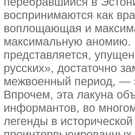
перебравшийся в Эс­тон
воспринимаются как вр
воплощающая и максима
максимальную аномию. В
представляется, упущен
русских», достаточно за
межвоенный период, — 
Впрочем, эта лакуна об
информантов, во много
леген­ды в историческо
проинтервьюированных в