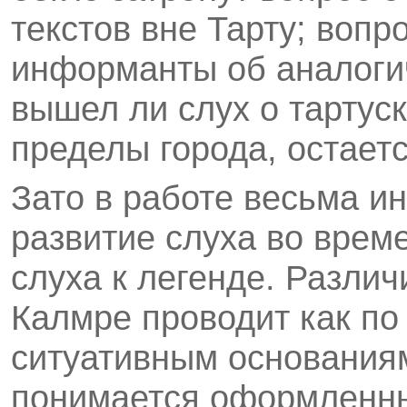
текстов вне Тар­ту; вопр
информанты об аналогич
вышел ли слух о тартус
пределы города, остает
Зато в работе весьма и
развитие слуха во време
слуха к легенде. Разли
Калмре прово­дит как п
ситуативным основаниям
понимается оформленны