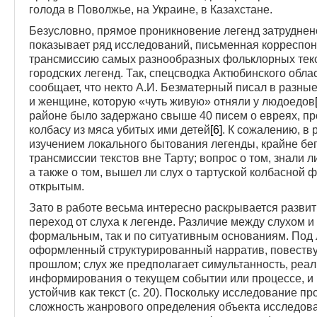
голода в Поволжье, на Украине, в Казахстане.
Безусловно, прямое проникновение легенд затруднен
показывает ряд исследований, письменная корреспон
трансмиссию самых разнообразных фольклорных текс
городских легенд. Так, спецсводка Актюбинского облас
сообщает, что некто А.И. Безматерный писал в разные
и женщине, которую «чуть живую» отняли у людоедов
районе было задержано свыше 40 писем о евреях, п
колбасу из мяса убитых ими детей
[6]
. К сожалению, в
изучением локального бытования легенды, крайне бег
трансмиссии текстов вне Тар­ту; вопрос о том, знали
а также о том, вышел ли слух о тартуской колбасной 
открытым.
Зато в работе весьма интересно раскрывается развит
переход от слуха к легенде. Различие между слухом и
формальным, так и по ситуативным основаниям. Под 
оформленный структурированный нарратив, повеств
прошлом; слух же предполагает симультанность, реа
информирования о текущем событии или процессе, и 
устойчив как текст (с. 20). Поскольку исследование п
сложность жанрового опреде­ления объекта исследова