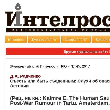
Интелрос
Журналы "а"-"я"
Авторы "а"-"я"
Журналь
Другие журналы на сайт
Журнальный клуб Интелрос
»
НЛО
»
№145, 2017
Д.А. Радченко
Съесть или быть съеденным: Слухи об опас
Эстонии
(Рец. на кн.: Kalmre E. The Human Sau
Post-War Rumour in Tartu. Amsterdam,