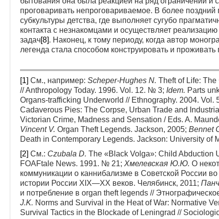
бытования она была реакцией на ряд ограничений и 
проговаривать непроговариваемое. В более поздний 
субкультуры детства, где выполняет сугубо прагмати
контакта с незнакомцами и осуществляет реализацию
задач
[8]
. Наконец, к тому периоду, когда автор моно
легенда стала способом конструировать и проживать
[1]
См., например:
Scheper-Hughes N.
Theft of Life: Th
// Anthropology Today. 1996. Vol. 12. № 3;
Idem.
Parts un
Organs-trafficking Underworld // Ethnography. 2004. Vol. 
Cadaverous Pies: The Corpse, Urban Trade and Industria
Victorian Crime, Madness and Sensation / Eds. A. Maunde
Vincent V.
Organ Theft Legends. Jackson, 2005;
Bennet 
Death in Contemporary Legends. Jack­son: University of M
[2]
См.:
Czubala D.
The «Black Volga»: Child Abduction U
FOAFtale News. 1991. № 21;
Хмелевская Ю.Ю.
О неко
коммуникации о каннибализме в Советской России во 
истории России XIX—XX веков. Челябинск, 2011;
Панч
и потребление в organ theft legends // Этнографическ
J.K.
Norms and Survival in the Heat of War: Normative Ver
Survival Tactics in the Blockade of Leningrad // Sociolog