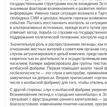
государственными структурами после вхождения Эст
значимым фактором возникновения и развития любог
информации. Именно такая ситуация возникла в Тарту
свободных СМИ и цензура лишили горожан возможнос
события. Пытаясь восстановить контроль за ситуаци
в альтернативных источниках, прежде всего путем п
отмечает автор, борьба со слухами на государственн
поддержания политической гегемонии, контроля над
Значительную роль в распространении легенды, как п
отношение местных жителей к советским органам госу
слухом актуализировался целый комплекс представле
секретностью их деятельности и осуществляемым и
насилием. Калмре зафиксировала две группы текстов
колбасной фабрике. Первая помещает аналог такой ф
госбезопасности — это слухи о мясорубке, применяем
замученных на допросах. Вторая приписывает «орган
числе о колбасной фабрике) для того, чтобы отвлечь 
С другой стороны, слух о колбасной фабрике укорене
Возникновение легенд о «городских каннибалах» в Эс
связывает с фрустрациями раннего капитализма — ур
благосостояния, изменением понятия насилия, прогре