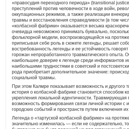
«правосудия переходного периода» (transitional just
преступлений против человечности в ходе войн, рево
оккупационных режимов, а также реализации внеюри
травмы и восстановления справедливости (в том чис
«колбасной фабрики» оказывается весьма красноречи
очевидца невозможно принимать буквально, поскольку
фольклорной модели, воспроизводящейся на протяжени
приписывая себе роль в сюжете легенды, решает соб
востребованность легенды и ее устойчивость говорят
горожан непроработанного травматического опыта. Об 
наибольшее доверие к легенде среди информантов ис
наибольшими трудностями в советский и постсоветски
рода приобретает дополнительное значение: происхо
социальной травмы.
При этом Калмре показывает возможность и другого т
история о колбасной фабрике становится способом к
укрепления локальной идентичности. Травмирующая 
возможность формирования связи личной истории с и
городских событий и пространств путем включения их
Легенда о «тартуской колбасной фабрике» на протяж
значительно изменилась — если не содержательно, то