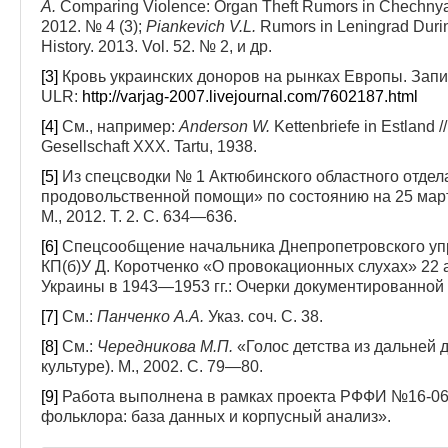
A.
Comparing Violence: Organ Theft Rumors in Chechnya 
2012. № 4 (3);
Piankevich V.L.
Rumors in Leningrad Durin
History. 2013. Vol. 52. № 2, и др.
[3]
Кровь украинских доноров на рынках Европы. Запись
ULR:
http://varjag-2007.livejournal.com/7602187.html
[4]
См., например:
Anderson W.
Kettenbriefe in Estland 
Gesellschaft XXX. Tartu, 1938.
[5]
Из спецсводки № 1 Актюбинского областного отдел
продовольственной помощи» по состоянию на 25 март
М., 2012. Т. 2. С. 634—636.
[6]
Спецсообщение начальника Днепропетровского уп
КП(б)У Д. Коротченко «О провокационных слухах» 22 а
Украины в 1943—1953 гг.: Очерки документированной 
[7]
См.:
Панченко А.А.
Указ. соч. С. 38.
[8]
См.:
Чередникова М.П.
«Голос детства из дальней 
культуре). М., 2002. С. 79—80.
[9]
Работа выполнена в рамках проекта РФФИ №16-06
фольклора: база данных и корпусный анализ».