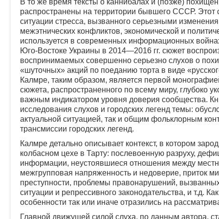
В то же время тексты о каннибалах и (позже) похище
распространены на территории бывшего СССР. Этот с
ситуации стресса, вызванного серьезными изменения
межэтнических конфликтов, экономической и политиче
используется в современных информационных войнах 
Юго-Востоке Украины в 2014—2016 гг. сюжет воспрои
воспринимаемых совершенно серьезно слухов о похи
«шуточных» акций по поеданию торта в виде «русско
Калмре, таким образом, является первой монографи
сюжета, распространенного по всему миру, глубоко у
важным индикатором уровня доверия сообщества. Кн
исследования слухов и городских легенд темы: обус
актуальной ситуацией, так и общим фольклорным кон
трансмиссии городских легенд.
Калмре детально описывает контекст, в котором заро
колбасном цехе в Тарту: послевоенную разруху, дефи
информации, неустоявшиеся отношения между местны
межгрупповая напряженность и недоверие, приток миг
преступности, проблемы правонарушений, вызванных
ситуации и репрессивного законодательства, и т.д. Как
особенности так или иначе отразились на рассматри
Главной движущей силой слуха, по данным автора, с