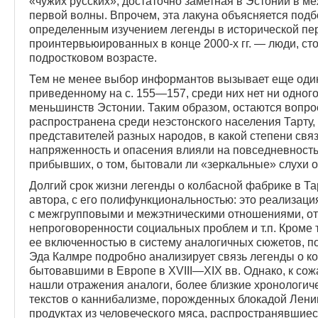
«чужих русских», достаточно заметная в Эстонии в 
первой волны. Впрочем, эта лакуна объясняется под
определенным изучением леген­ды в исторической пе
проинтервьюированных в конце 2000-х гг. — люди, ст
подростковом возрасте.
Тем не менее выбор информантов вызывает еще один 
приведенному на с. 155—157, среди них нет ни одно
меньшинств Эстонии. Таким образом, остаются вопрос
распространена среди неэстонского населения Тарту,
представителей разных народов, в какой степени свя
напряженность и опасения влияли на повседневность
прибывших, о том, бытовали ли «зеркальные» слухи 
Долгий срок жизни легенды о колбасной фабрике в Та
автора, с его полифункциональностью: это реализаци
с межгрупповыми и межэтническими отношениями, от
непроговоренности социальных проблем и т.п. Кроме т
ее включенностью в систему аналогичных сюжетов, 
Эда Калмре подробно анализирует связь легенды о ко
бытовавшими в Европе в XVIII—XIX вв. Однако, к сож
нашли отражения аналоги, более близкие хронологиче
текстов о каннибализме, порожденных блокадой Ленинг
продуктах из человеческого мяса, распространявшиес