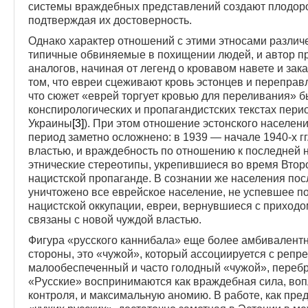
системы враждебных пред­ставлений создают плодород
подтверждая их досто­верность.
Однако характер отношений с этими этносами различ
типичные обвиняемые в похищении людей, и автор 
аналогов, начиная от легенд о кровавом навете и зака
том, что евреи сцеживают кровь эстонцев и переправл
что сюжет «еврей торгует кровью для переливания» б
конспирологических и пропагандистских текстах пери
Украины
[3]
). При этом отношение эстонского населен
период заметно осложнено: в 1939 — начале 1940-х гг
властью, и враждебность по отношению к последней 
этнические стереотипы, укрепившиеся во время Вто
нацистской пропаганде. В сознании же населения пос
уничтожено все еврейское население, не успевшее п
нацистской оккупации, евреи, вернувшиеся с приходо
связаны с новой чуждой властью.
Фигура «русского каннибала» еще более амбивалентна:
стороны, это «чужой», который ассоциируется с репре
малообеспеченный и часто голодный «чужой», перебр
«Русские» воспринимаются как враждебная сила, в
контроля, и максимальную аномию. В работе, как пре