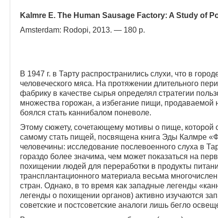
Kalmre E. The Human Sausage Factory: A Study of Po
Amsterdam: Rodopi, 2013. — 180 p.
В 1947 г. в Тарту распространились слухи, что в горо
человеческого мяса. На протяжении длительного пери
фабрику в качестве сырья определял стратегии поль
множества горожан, а избегание пищи, продаваемой н
боялся стать каннибалом поневоле.
Этому сюжету, сочетающему мотивы о пище, которой с
самому стать пищей, посвящена книга Эды Калмре «Ф
человечины: исследование послевоенного слуха в Та
гораздо более значима, чем может показаться на перв
похищении людей для переработки в продукты питани
трансплантационного материа­ла весьма многочислен
стран. Однако, в то время как западные легенды «кан
легенды о похи­щении органов) активно изучаются за
советские и постсоветские аналоги лишь бегло освещ