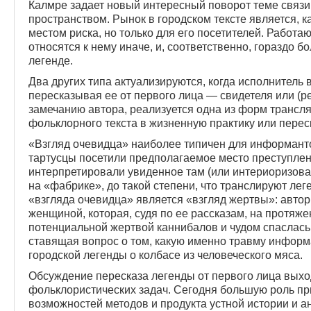
Калмре задает новый интересный поворот теме связи
пространством. Рынок в городском тексте является, к
местом риска, но только для его посетителей. Работа
относятся к нему иначе, и, соответственно, гораздо 
легенде.
Два других типа актуализируются, когда исполнитель 
пересказывая ее от первого лица — свидетеля или (р
замечанию автора, реализуется одна из форм транс
фольклорного текста в жизненную практику или переск
«Взгляд очевидца» наиболее типичен для информанто
тартусцы посетили предполагаемое место преступле
интерпретировали увиденное там (или интериоризова
на «фабрике», до такой степени, что транслируют лег
«взгляда очевидца» является «взгляд жертвы»: автор
женщиной, которая, судя по ее рассказам, на протяже
потенциальной жертвой каннибалов и чудом спаслась
ставящая вопрос о том, какую именно травму информ
городской легенды о колбасе из человеческого мяса.
Обсуждение пересказа легенды от первого лица выхо
фольклористических задач. Сегодня большую роль пр
возможностей методов и продукта устной истории и а