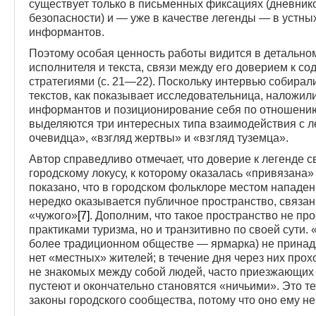
существует только в письменных фиксациях (дневник
безопасности) и — уже в качестве легенды — в устн
информантов.
Поэтому особая ценность работы видится в детальн
исполнителя и текста, связи между его доверием к 
стратегиями (с. 21—22). Поскольку интервью собирал
текстов, как показывает исследовательница, наложил
информантов и позиционирование себя по отношению к 
выделяются три интересных типа взаимодействия с ле
очевидца», «взгляд жертвы» и «взгляд туземца».
Автор справедливо отмечает, что доверие к легенде 
городскому локусу, к которому оказалась «привязана»
показано, что в городском фольклоре местом нападен
нередко оказывается публичное пространство, связан
«чужого»
[7]
. Дополним, что такое пространство не пр
практиками туризма, но и транзитивно по своей сути.
более традиционном обществе — ярмарка) не принадл
нет «местных» жителей; в течение дня через них прохо
не знакомых между собой людей, часто приезжающих 
пустеют и окончательно становятся «ничьими». Это те
законы городского сообщества, потому что оно ему н