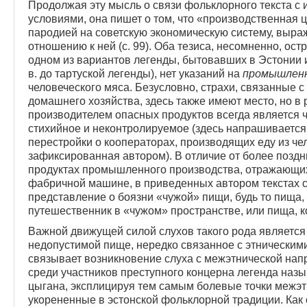
Продолжая эту мысль о связи фольклорного текста 
условиями, она пишет о том, что «производственная 
пародией на советскую экономическую систему, выра
отношению к ней (с. 99). Оба тезиса, несомненно, ос
одном из вариантов легенды, бытовавших в Эстонии и
в. до тартуской легенды), нет указаний на
промышлен
человеческого мяса. Безусловно, страхи, связанные 
домашнего хозяйства, здесь также имеют место, но в
производителем опасных продуктов всегда является 
стихийное и неконтролируемое (здесь напрашивается 
перестройки о кооператорах, производящих еду из че
зафиксированная автором). В отличие от более поздни
продуктах промышленного производства, отражающи
фабричной машине, в приведенных автором текстах 
представление о боязни «чужой» пищи, будь то пища, 
путешественник в «чужом» пространстве, или пища, к
Важной движущей силой слухов такого рода является 
недопустимой пище, нередко связанное с этническим
связывает возникновение слуха с межэтнической напр
среди участников преступного концерна легенда назы­в
цыгана, эксплицируя тем самым боле­вые точки межэ
укорененные в эстонской фольклор­ной традиции. Как