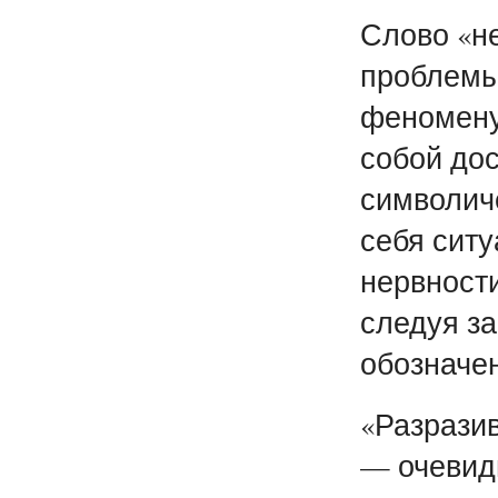
Слово «н
проблемы,
феномену,
собой дос
символич
себя ситу
нервности
следуя за
обозначен
«Разразив
— очевид