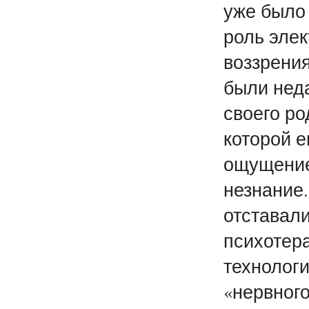
уже было 
роль элек
воззрения
были неда
своего р
которой 
ощущение
незнание.
отставали
психотер
технологи
«нервного