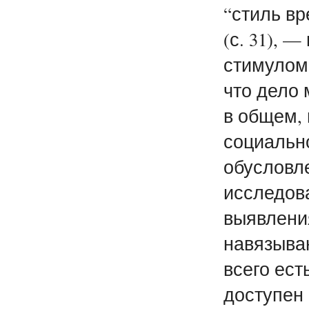
“стиль вр
(с. 31), 
стимулом 
что дело 
в общем, 
социально
обусловле
исследов
выявлени
навязыван
всего ест
доступен