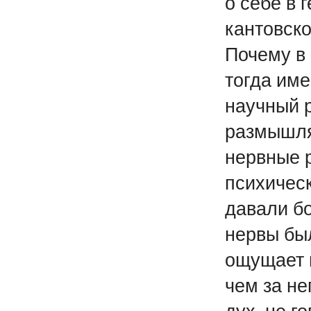
о себе в 
кантовско
Почему в
тогда им
научный 
размышляе
нервные 
психическ
давали б
нервы был
ощущает п
чем за не
дух, не 