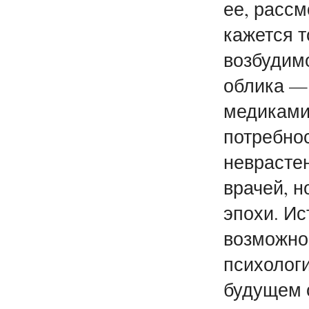
ее, рассм
кажется т
возбудимо
облика — 
медиками
потребно
неврасте
врачей, н
эпохи. Ис
возможнос
психологи
будущем о