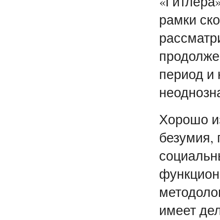
«Гитлера»
рамки ско
рассматр
продолже
период и 
неоднозн
Хорошо и
безумия,
социальны
функцион
методоло
имеет де