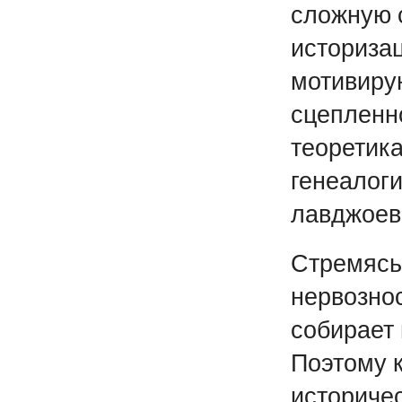
сложную с
историза
мотивиру
сцепленн
теоретика
генеалоги
лавджоевс
Стремясь
нервознос
собирает 
Поэтому 
историче