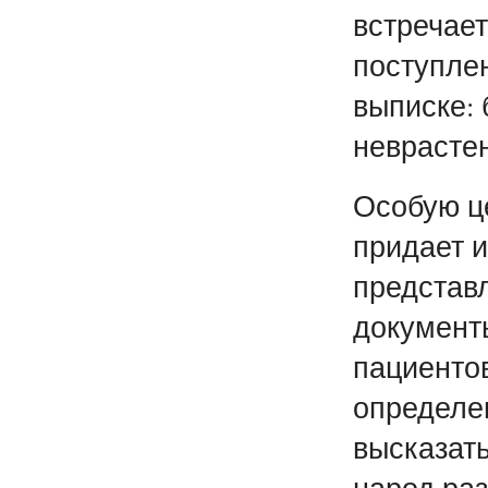
встречает
поступлен
выписке:
неврастени
Особую ц
придает 
представ
документ
пациентов
определе
высказать
народ раз