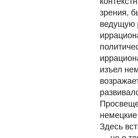
контекст
зрения, б
ведущую р
иррацион
политичес
иррацион
изъел нем
возражает
развивалс
Просвещен
немецкие 
Здесь вст
— не о то