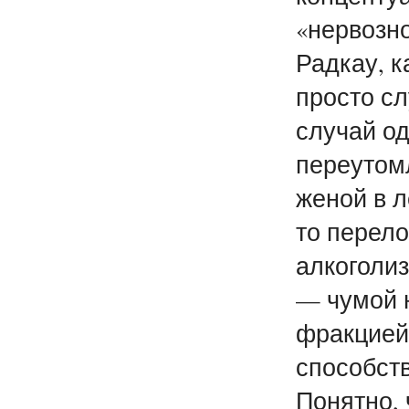
«нервозн
Радкау, 
просто с
случай од
переутом
женой в л
то перело
алкоголи
— чумой 
фракцией
способств
Понятно, 