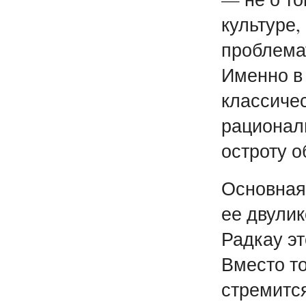
культуре,
проблемат
Именно в
классиче
рационал
остроту 
Основная
ее двулик
Радкау эт
Вместо то
стремитс