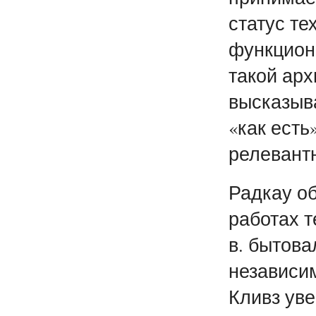
статус те
функциони
такой арх
высказыв
«как есть
релевантн
Радкау о
работах т
в. бытова
независи
Кливз уве