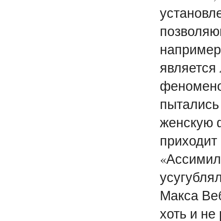
установл
позволяющ
например,
является
феноменом
пытались
женскую 
приходит
«Ассимил
усугубля
Макса Ве
хоть и не