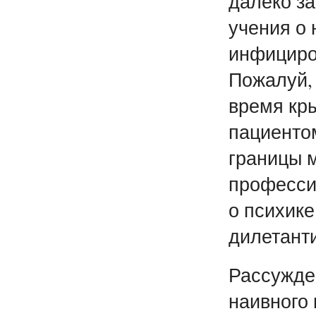
далеко за
учения о
инфициро
Пожалуй,
время кры
пациентом
границы 
професси
о психике
дилетант
Рассужде
наивного 