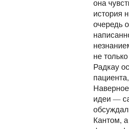
она чувст
история 
очередь 
написанн
незнанием
не тольк
Радкау о
пациента
Наверное,
идеи — с
обсуждал
Кантом, а