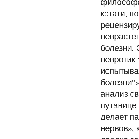
философс
кстати, п
рецензир
неврастен
болезни. 
невротик 
испытывае
болезни”»
анализ св
путанице
делает п
нервов», 