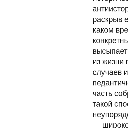
антиистор
раскрыв е
каком вре
конкретн
высыпает
из жизни 
случаев и
педантич
часть соб
такой спо
неупоряд
— широко