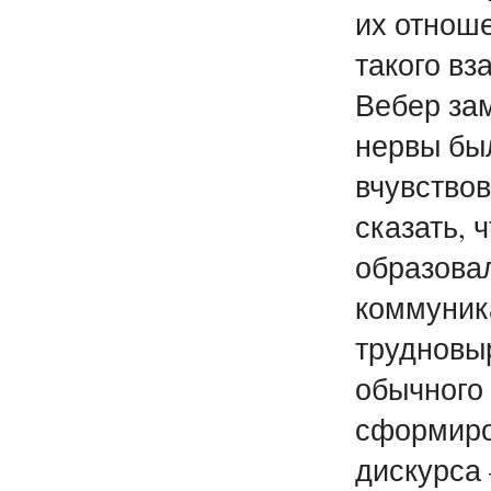
их отнош
такого в
Вебер зам
нервы бы
вчувствов
сказать, 
образова
коммуник
трудновы
обычного
сформиро
дискурса 