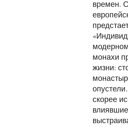
времен. 
европейск
предстае
«Индивид
модерном
монахи п
жизни: ст
монастыр
опустели…
скорее и
влиявшие
выстраив