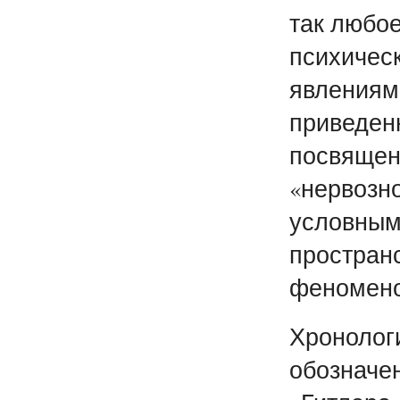
так любое
психическ
явлениям 
приведенн
посвящен 
«нервозно
условным
пространс
феномено
Хронолог
обозначен