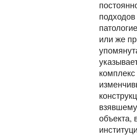
постоянно
подходов 
патологи
или же пр
упомянут
указывает
комплекс
изменчивы
конструкц
взявшемус
объекта, 
институц