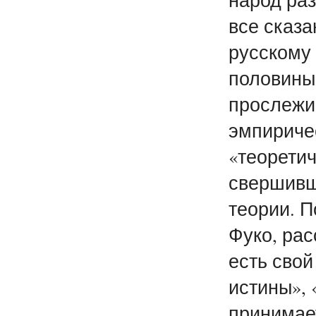
все сказа
русскому 
половины 
прослежи
эмпиричес
«теорети
свершивш
теории. 
Фуко, рас
есть свой
истины», 
принимае