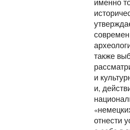
именно то
историчес
утверждае
современ
археолог
также вы
рассматри
и культур
и, дейст
национал
«немецких
отнести 