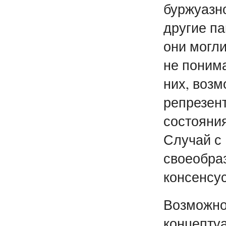
буржуазн
другие па
они могли
не понима
них, возм
репрезен
состояни
Случай с
своеобра
консенсус
Возможно
концепту