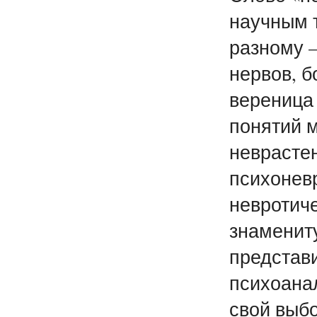
научным 
разному —
нервов, б
вереница 
понятий 
неврастен
психоневр
невротиче
знамениту
представ
психоана
свой выбо