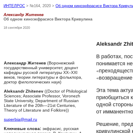
ИНТЕЛРОС
> №164, 2020 >
Об одном киноэкфрасисе Виктора Кривул
Александр Житенев
Об одном киноэкфрасисе Виктора Кривулина
18 сентября 2020
Aleksandr Zhit
В работах, по
понимается не
Александр Житенев
(Воронежский
государственный университет, доцент
«преходящести
кафедры русской литературы XX–XXI
«возвращение 
веков, теории литературы и фольклора,
доктор филологических наук)
Эта тема акту
Aleksandr Zhitenev
((Doctor of Philological
приобщиться к
Sciences; Associate Professor, Voronezh
State University, Department of Russian
одной стороны
Literature of the 20th—21st Centuries,
от имманентно
Theory of Literature and Folklore))
superbia@mail.ru
Решение, пред
Ключевые слова:
экфрасис, русская
кривулинской 