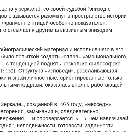
цена у зеркала), со своей судьбой (эпизод с
одов оказывается разомкнут в пространство истории
 Фрагмент с птицей особенно показателен,
 что отсылает к другим аллюзивным эпизодам
тобиографический материал и исполнившего в его
, было попыткой создать «сплав» «эмоционального,
 — с тенденцией поднять несколько философско-
1: 132]. Структура «исповеди», расслаивающая
ки и знаки личностные, ориентированные только
икальными кадрами, оказалась вполне работающей
«Зеркале», созданной в 1975 году, «месседж»
овторения, замыкания и, следовательно,
овержения — и опровергается. <…> Чем навязчивей
одня”, неподвижности, готовости, заданности