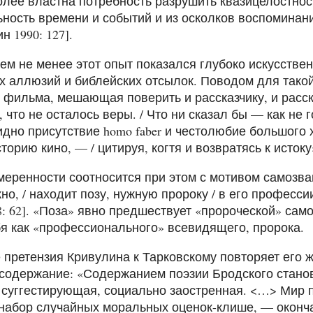
лее властна потребность разрушить квазицелостност
ность времени и событий и из осколков воспоминан
н 1990: 127].
тем не менее этот опыт показался глубоко искусств
х аллюзий и библейских отсылок. Поводом для тако
 фильма, мешающая поверить и рассказчику, и расска
что не осталось веры. / Что ни сказал бы — как не 
дно присутствие homo faber и честолюбие большого х
торию кино, — / цитируя, когтя и возвратясь к истоку»
еренности соотносится при этом с мотивом самозван
но, / находит позу, нужную пророку / в его професси
8: 62]. «Поза» явно предшествует «пророческой» са
я как «профессионального» всевидящего, пророка.
 претензия Кривулина к Тарковскому повторяет его 
 содержание: «Содержанием поэзии Бродского стан
 суггестирующая, социально заостренная. <…> Мир 
 набор случайных моральных оценок-клише, — оконча