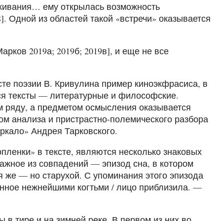
еживания… ему открылась возможность
]. Одной из областей такой «встречи» оказывается
рков 2019а; 2019б; 2019в], и еще не все
те поэзии В. Кривулина пример киноэкфрасиса, в
я тексты — литературные и философские.
м ряду, а предметом осмысления оказывается
ом анализа и пристрастно-полемического разбора
ркало» Андрея Тарковского.
пленки» в тексте, являются несколько знаковых
ажное из совпадений — эпизод сна, в котором
я же — но старухой. С упоминания этого эпизода
енное нежнейшими когтьми / лицо приблизила. —
в тире и на зимней реке. В первом из них во