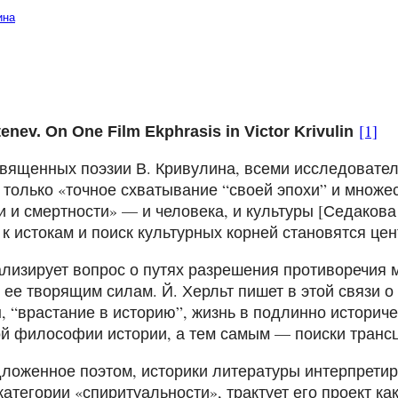
ина
[1]
enev. On One Film Ekphrasis in Victor Krivulin
священных поэзии В. Кривулина, всеми исследовател
 только «точное схватывание “своей эпохи” и множес
 и смертности» — и человека, и культуры [Седакова 2
к истокам и поиск культурных корней становятся цен
ализирует вопрос о путях разрешения противоречия
 ее творящим силам. Й. Херльт пишет в этой связи 
, “врастание в историю”, жизнь в подлинно историч
й философии истории, а тем самым — поиски трансце
ложенное поэтом, историки литературы интерпретиру
категории «спиритуальности», трактует его проект к