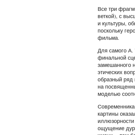
Все три фрагме
веткой), с вы
и культуры, о
поскольку гер
фильма.
Для самого А.
финальной сце
замешанного н
этических воп
образный ряд 
на посвященны
моделью соотн
Современникам
картины оказа
иллюзорности
ощущение дурн