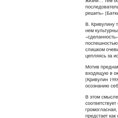
жизни… тем бо
последователь
решить» [Батки
В. Кривулину 
нем культурны
«сделанность»
поспешностью, 
слишком очеви
цепляясь за ис
Мотив преднам
входящую в ок
[Кривулин 198
осознанию себ
В этом смысле
соответствует
громогласная,
предстает как