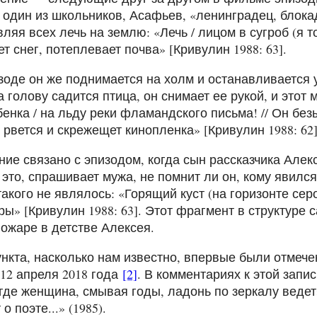
 один из школьников, Асафьев, «ленинградец, блока
вляя всех лечь на землю: «Лечь / лицом в сугроб (я т
ает снег, потеплевает почва» [Кривулин 1988: 63].
зоде он же поднимается на холм и останавливается 
а голову садится птица, он снимает ее рукой, и это
енка / на льду реки фламандского письма! // Он без
о рвется и скрежещет кинопленка» [Кривулин 1988: 62]
ние связано с эпизодом, когда сын рассказчика Алекс
 это, спрашивает мужа, не помнит ли он, кому явилс
такого не являлось: «Горящий куст (на горизонте сер
ы» [Кривулин 1988: 63]. Этот фрагмент в структуре
ожаре в детстве Алексея.
нкта, насколько нам известно, впервые были отмече
 12 апреля 2018 года
[2]
. В комментариях к этой запис
..где женщина, смывая годы, ладонь по зеркалу веде
о поэте...» (1985).