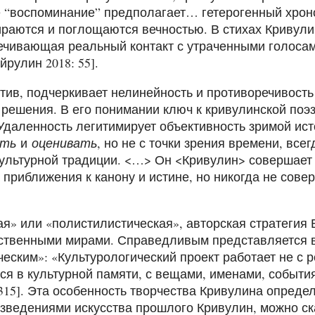
 “воспоминание” предполагает… гетерогенный хрон
раются и поглощаются вечностью. В стихах Кривулин
ечивающая реальный контакт с утраченными голосами
рулин 2018: 55].
отив, подчеркивает нелинейность и противоречивос
 решения. В его понимании ключ к кривулинской поэ
Удаленность легитимирует объективность зримой ист
ать
и
оценивать
, но не с точки зрения времени, все
ультурной традиции. <…> Он <Кривулин> совершает
 приближения к канону и истине, но никогда не сов
.
я» или «полистилистическая», авторская стратегия В
ственными мирами. Справедливым представляется в
ческим»: «Культурологический проект работает не с 
я в культурной памяти, с вещами, именами, событи
 315]. Эта особенность творчества Кривулина опреде
изведениями искусства прошлого Кривулин, можно ска