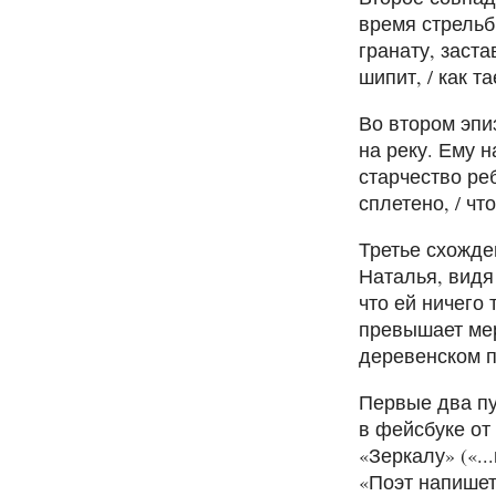
время стрельб
гранату, заста
шипит, / как т
Во втором эпи
на реку. Ему н
старчество реб
сплетено, / чт
Третье схожде
Наталья, видя
что ей ничего 
превышает мер
деревенском п
Первые два пу
в фейсбуке от
«Зеркалу» («.
«Поэт напишет 