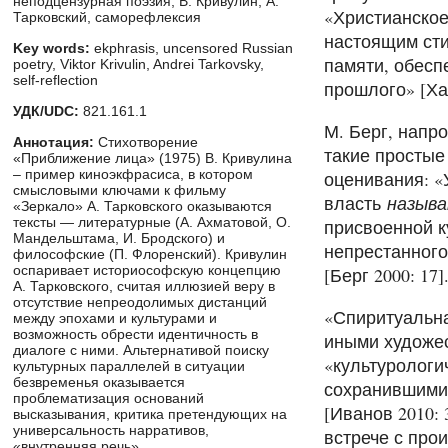
неподцензурная поэзия, В. Кривулин, А.
«Христианское
Тарковский, саморефлексия
настоящим сти
Key words:
ekphrasis, uncensored Russian
памяти, обесп
poetry, Viktor Krivulin, Andrei Tarkovsky,
self-reflection
прошлого» [Хай
УДК/UDC:
821.161.1
М. Берг, напр
Аннотация:
Стихотворение
такие простые
«Приближение лица» (1975) В. Кривулина
– пример киноэкфрасиса, в котором
оценивания: «
смысловыми ключами к фильму
власть
назыв
«Зеркало» А. Тарковского оказываются
тексты — литературные (А. Ахматовой, О.
присвоенной к
Мандельштама, И. Бродского) и
непрестанного
философские (П. Флоренский). Кривулин
оспаривает историософскую концепцию
[Берг 2000: 17]
А. Тарковского, считая иллюзией веру в
отсутствие непреодолимых дистанций
«Спиритуальна
между эпохами и культурами и
возможность обрести идентичность в
иными художе
диалоге с ними. Альтернативой поиску
«культурологи
культурных параллелей в ситуации
безвременья оказывается
сохранившимис
проблематизация оснований
[Иванов 2010:
высказывания, критика претендующих на
универсальность нарративов,
встрече с про
«внутренняя речь».