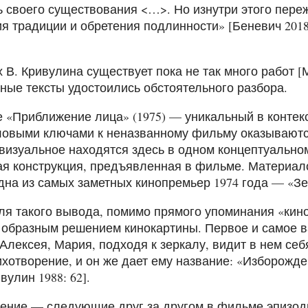
 своего существования <…>. Но изнутри этого пер
я традиции и обретения подлинности» [Беневич 2018
В. Кривулина существует пока не так много работ [Ма
ные тексты удостоились обстоятельного разбора.
 «Приближение лица» (1975) — уникальный в контекс
ловыми ключами к неназванному фильму оказываютс
визуальное находятся здесь в одном концептуально
я конструкция, предъявленная в фильме. Материал
дна из самых заметных кинопремьер 1974 года — «Зе
я такого вывода, помимо прямого упоминания «кино
 образным решением кинокартины. Первое и самое в
Алексея, Мария, подходя к зеркалу, видит в нем себ
ихотворение, и он же дает ему название: «Изборожд
вулин 1988: 62].
ение — следующие друг за другом в фильме эпизоды 