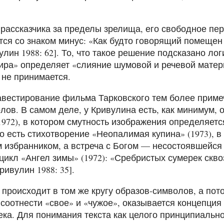
рассказчика за пределы зрелища, его свободное пер
ся со знаком минус: «Как будто говорящий помещен /
улин 1988: 62]. То, что такое решение подсказано ло
ира» определяет «слияние шумовой и речевой мате
 не принимается.
вестирование фильма Тарковского тем более примеча
лов. В самом деле, у Кривулина есть, как минимум, 
1972), в котором смутность изображения определяетс
его есть стихотворение «Неопалимая купина» (1973), 
 избранником, а встреча с Богом — несостоявшейся [
цикл «Ангел зимы» (1972): «Сребристых сумерек скво
ривулин 1988: 35].
происходит в том же кругу образов-символов, а пот
оотнести «свое» и «чужое», оказывается концепция
ека. Для понимания текста как целого принципиальн