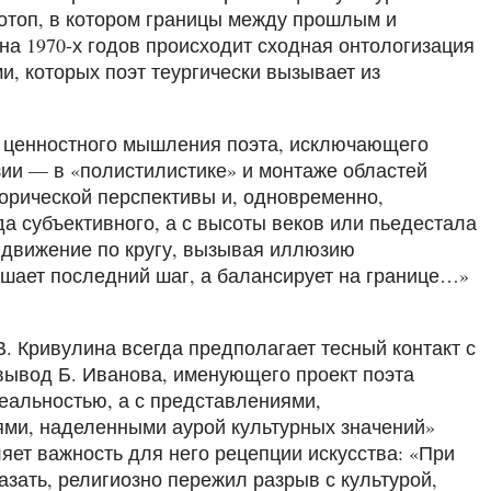
отоп, в котором границы между прошлым и
а 1970-х годов происходит сходная онтологизация
, которых поэт теургически вызывает из
ть ценностного мышления поэта, исключающего
зии — в «полистилистике» и монтаже областей
орической перспективы и, одновременно,
гда субъективного, а с высоты веков или пьедестала
 движение по кругу, вызывая иллюзию
ершает последний шаг, а балансирует на границе…»
. Кривулина всегда предполагает тесный контакт с
ывод Б. Иванова, именующего проект поэта
реальностью, а с представлениями,
ями, наделенными аурой культурных значений»
ляет важность для него рецепции искусства: «При
зать, религиозно пережил разрыв с культурой,