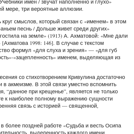
Учебники имен / звучат наполненно и глухо»
ней мере, три вероятные аллюзии.
круг смыслов, который связан с «именем» в этом
ваньем песнь / Дольше живет среди других»
гостила на земле» (1913) А. Ахматовой: «Мне дали
Ахматова 1998: 146]. В случае с текстом
тво формул «для слуха и зрения» — «для губ
ость»-«зацепленность» именем, выделяющая из
есения со стихотворением Кривулина достаточно
 в акмеизме. В этой связи уместно вспомнить
я, “данное при крещенье”, является не только
те к наиболее полному выражению сущности
тренняя связь с историей — священной,
 в более поздней работе «Судьба и весть Осипа
ительность, выделенность каждого имени