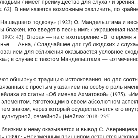
людьми / имеет преимущество для слуха / и зрения. 
8: 62]. В нем кажется возможным различить, по край
Нашедшего подкову» (1923) О. Мандельштама и весь 
ды блажен, кто введет в песнь имя; / Украшенная наз
1993: 43]. Вторая — на стихотворение «В то время я 
нье — Анна, / Сладчайшее для губ людских и слуха» [
ованием для сближения оказывается условное сходс
ха»; в случае с текстом Мандельштама — «отмеченн
еют обширную традицию истолкования, но для соотн
связанных с простым указанием на особую роль имени
ейлаха из статьи «Об именах Ахматовой» (1975): «Им
 элементом, тяготеющим в своем абсолютном аспек
и тем знаком, через который осуществляется его вну
 культурной, семейной» [Мейлах 2018: 235].
 близким к нему оказывается и вывод С. Аверинцева
 (1990): «Неизменным принципом останется исключ