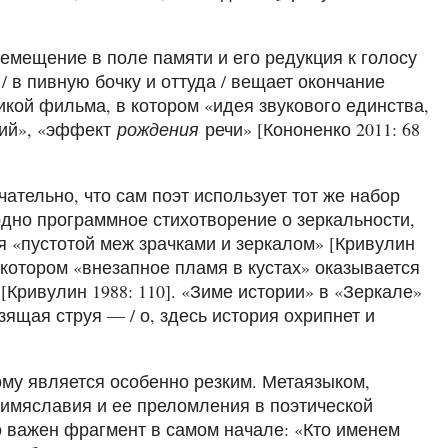
емещение в поле памяти и его редукция к голосу
 в пивную бочку и оттуда / вещает окончание
гикой фильма, в котором «идея звукового единства,
рий», «эффект
рождения
речи» [Кононенко 2011: 68
тельно, что сам поэт использует тот же набор
одно программное стихотворение о зеркальности,
я «пустотой меж зрачками и зеркалом» [Кривулин
в котором «внезапное пламя в кустах» оказывается
Кривулин 1988: 110]. «Зиме истории» в «Зеркале»
зящая струя — / о, здесь история охрипнет и
ому является особенно резким. Метаязыком,
 имяславия и ее преломления в поэтической
о важен фрагмент в самом начале: «Кто именем