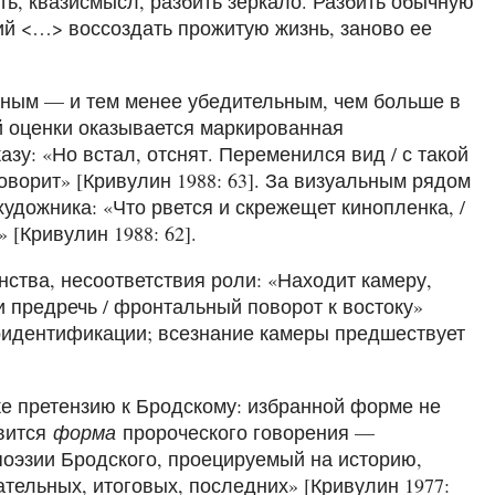
ь, квазисмысл, разбить зеркало. Разбить обычную
ий <…> воссоздать прожитую жизнь, заново ее
енным — и тем менее убедительным, чем больше в
й оценки оказывается маркированная
зу: «Но встал, отснят. Переменился вид / с такой
говорит» [Кривулин 1988: 63]. За визуальным рядом
удожника: «Что рвется и скрежещет кинопленка, /
 [Кривулин 1988: 62].
ства, несоответствия роли: «Находит камеру,
и предречь / фронтальный поворот к востоку»
моидентификации; всезнание камеры предшествует
же претензию к Бродскому: избранной форме не
овится
форма
пророческого говорения —
поэзии Бродского, проецируемый на историю,
тельных, итоговых, последних» [Кривулин 1977: