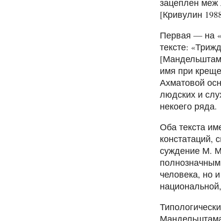
зацеплен меж 
[Кривулин 198
Первая — на «
тексте: «Триж
[Мандельштам 
имя при креще
Ахматовой осн
людских и слу
некоего ряда.
Оба текста им
констатаций, 
суждение М. М
полнозначным
человека, но 
национальной,
Типологически
Мандельштама»