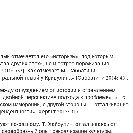
ями отмечается его «историзм», под которым
тва других эпох», но и острое переживание
010: 533]. Как отмечает М. Саббатини,
тральной темой у Кривулина» [Саббатини 2014: 45].
 между отчуждением от истории и стремлением
о «двойной перспективе подхода к проблеме»: «…с
еском измерении, с другой стороны — отталкивание
ндентности» [Херльт 2013: 317].
ют по-разному. Т. Хайрулин, отталкиваясь от
ак своеобразный опыт сакрализации культуры: