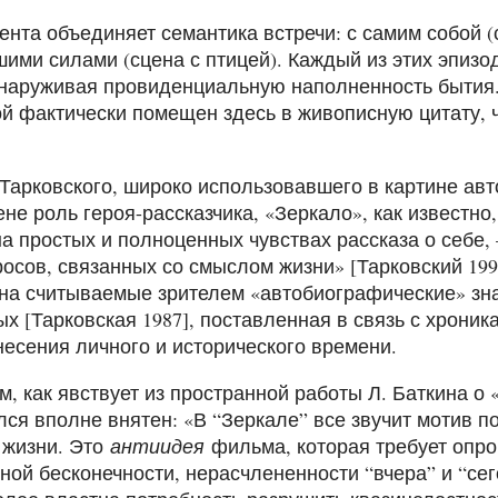
нта объединяет семантика встречи: с самим собой (с
сшими силами (сцена с птицей). Каждый из этих эпиз
бнаруживая провиденциальную наполненность бытия.
ой фактически помещен здесь в живописную цитату,
 Тарковского, широко использовавшего в картине ав
не роль героя-рассказчика, «Зеркало», как известно
а простых и полноценных чувствах рассказа о себе,
росов, связанных со смыслом жизни» [Тарковский 199
на считываемые зрителем «автобиографические» зна
х [Тарковская 1987], поставленная в связь с хрон
есения личного и исторического времени.
, как явствует из пространной работы Л. Баткина о 
лся вполне внятен: «В “Зеркале” все звучит мотив п
 жизни. Это
антиидея
фильма, которая требует опр
ой бесконечности, нерасчлененности “вчера” и “сег