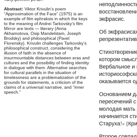
неподлинность
Abstract:
Viktor Krivulin’s poem
восстановлени
“Approximation of the Face” (1975) is an
экфрасис.
example of film ephraksis in which the keys
to the meaning of Andrei Tarkovsky’s film
Mirror are texts — literary (Anna
Об экфрасисах 
Akhamotova, Osip Mandelstam, Joseph
репрезентатив
Brodsky) and philosophical (Pavel
Florensky). Krivulin challenges Tarkovsky’s
philosophical construct, considering the
Стихотворение
illusion of faith in the absence of
котором смыс
insurmountable distances between eras and
cultures and the possibility of finding identity
Вербальное и 
in dialogue with them. Alternative searches
историософска
for cultural parallels in the situation of
timelessness are a problematization of the
оказывается о
grounds for statements, a criticism of the
claims of a universal narrative, and “inner
speech.”
Основанием дл
пересечений с
молодая мать 
начинается ст
Старуха!» [Кри
Второе совпад