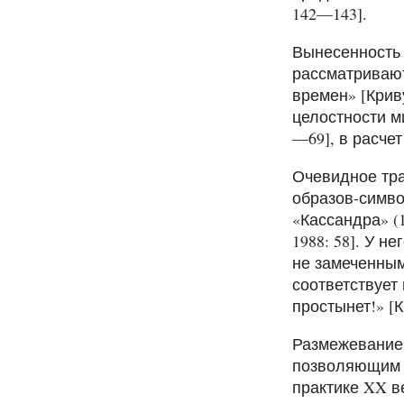
142—143].
Вынесенность 
рассматривают
времен» [Крив
целостности м
—69], в расчет
Очевидное тра
образов-симво
«Кассандра» (
1988: 58]. У н
не замеченным
соответствует 
простынет!» [К
Размежевание 
позволяющим с
практике XX в