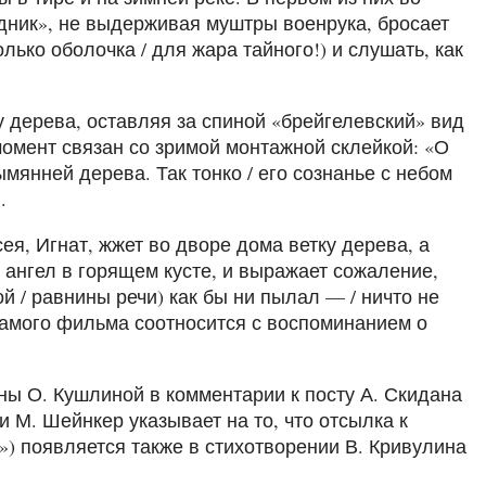
дник», не выдерживая муштры военрука, бросает
олько оболочка / для жара тайного!) и слушать, как
у дерева, оставляя за спиной «брейгелевский» вид
т момент связан со зримой монтажной склейкой: «О
ымянней дерева. Так тонко / его сознанье с небом
.
ея, Игнат, жжет во дворе дома ветку дерева, а
я ангел в горящем кусте, и выражает сожаление,
ой / равнины речи) как бы ни пылал — / ничто не
 самого фильма соотносится с воспоминанием о
ны О. Кушлиной в комментарии к посту А. Скидана
и М. Шейнкер указывает на то, что отсылка к
т») появляется также в стихотворении В. Кривулина