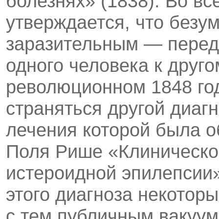
болезнях» (1838). Во вс
утверждается, что безу­
заразительным — перед
одного че­ловека к друго
революционном 1848 год
страняться другой диагн
лечения которой была о
Поля Рише «Клиническо
истероидной эпилепсии»
этого диагноза некотор
с тем публичным вакуум