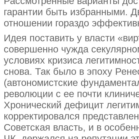
Рассмотренные варианты дост
гарантии быть избранными. Дв
отношении гораздо эффектив
Идея поставить у власти «ви
совершенно чужда секулярно
условиях кризиса легитимнос
снова. Так было в эпоху Рен
(автономистские фундаментал
революции с ее почти клинич
Хронический дефицит легити
корректировался представлен
Советская власть, и в особен
ЧК, держался на репутации э