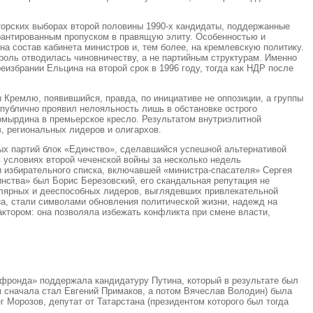
аторских выборах второй половины 1990-х кандидаты, поддержанные
арантированным пропуском в правящую элиту. Особенностью и
на состав кабинета министров и, тем более, на кремлевскую политику.
 роль отводилась чиновничеству, а не партийным структурам. Именно
избрании Ельцина на второй срок в 1996 году, тогда как НДР после
 Кремлю, появившийся, правда, по инициативе не оппозиции, а группы
 публично проявил нелояльность лишь в обстановке острого
номырдина в премьерское кресло. Результатом внутриэлитной
, региональных лидеров и олигархов.
ых партий блок «Единство», сделавшийся успешной альтернативой
 условиях второй чеченской войны за несколько недель
и избирательного списка, включавшей «министра-спасателя» Сергея
нства» был Борис Березовский, его скандальная репутация не
пулярных и дееспособных лидеров, выглядевших привлекательной
а, стали символами обновления политической жизни, надежд на
тором: она позволяла избежать конфликта при смене власти,
«фронда» поддержала кандидатуру Путина, который в результате был
м сначала стал Евгений Примаков, а потом Вячеслав Володин) была
 Морозов, депутат от Татарстана (президентом которого был тогда