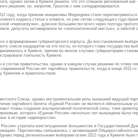
лога, однако затем в Кремле решили, что это слишком рискованный шаг 
кого решения, но, напротив, Грызлов с ним солидаризировался.
12 году, когда прежние инициативы Медведева стали пересматриваться
оловного кодекса статьи о клевете, но уже летом следующего года при
кой «перезагрузки», думское большинство всего через полгода проголос
мля, депутаты мотивировали не «геополитической местью», а заботой о 
е о формировании губернаторского корпуса. До восстановления выборно
нту список кандидатов на эти посты, из которого глава государства вы
инималось в Кремле, причем во многих случаях губернаторами станови
нстрировали лояльность Кремлю.
 в состав правительства, однако в каждом случае решение по этому по
 современной России нет партийных правительств; когда в конце 2011-го
ду Кремлем и правительством.
етского Союза, однако инструментальная роль нынешней ведущей парти
аличие партийного билета «Единой России» не является обязательным у
никают планы создания альтернативной политической силы, тоже ориент
ироновым, которого «Единая Россия» несколько лет вынуждена была тер
жных в истории «единороссов».
ая Россия» утратила конституционное большинство в Государственной Д
кациях. Перспективы связывались с активизацией Общероссийского нар
Однако перед региональными выборами осени 2012 года в Кремле было 