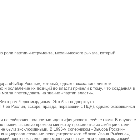
о роли партии-инструмента, механического рычага, который
дара «Выбор России», который, однако, оказался слишком
и ослабление их позиций во власти привели к тому, что созданная в
 могла претендовать на звание «партии власти».
м Виктором Черномырдиным. Это был подчеркнуто
л Лев Рохлин, вскоре, правда, порвавший с НДР), однако оказавшийся
я не собираясь полностью идентифицировать себя с ними. В случае с
нно приписываемые премьер-министру президентские амбиции стали
ов не были эксклюзивными. В 1993-м соперником «Выбора России»
ь инициировал создание левоцентристского «Блока Ивана Рыбкина»,
инский проект оказался еще менее успешным, чем черномырдинский: