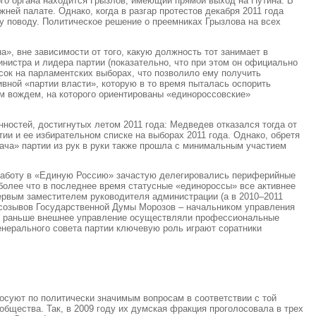
ого органа находится Грызлов, имеющий прямой выход на Путина. В
ей палате. Однако, когда в разгар протестов декабря 2011 года
му поводу. Политическое решение о преемниках Грызлова на всех
», вне зависимости от того, какую должность тот занимает в
нистра и лидера партии (показательно, что при этом он официально
исок на парламентских выборах, что позволило ему получить
вной «партии власти», которую в то время пыталась оспорить
ным вождем, на которого ориентированы «единороссовские»
остей, достигнутых летом 2011 года: Медведев отказался тогда от
ии и ее избирательном списке на выборах 2011 года. Однако, обретя
ача» партии из рук в руки также прошла с минимальным участием
ю работу в «Единую Россию» зачастую делегировались периферийные
м более что в последнее время статусные «единороссы» все активнее
ервым заместителем руководителя администрации (а в 2010–2011
х созывов Государственной Думы Морозов – начальником управления
сли раньше внешнее управление осуществляли профессиональные
енерального совета партии ключевую роль играют соратники
осуют по политически значимым вопросам в соответствии с той
общества. Так, в 2009 году их думская фракция проголосовала в трех