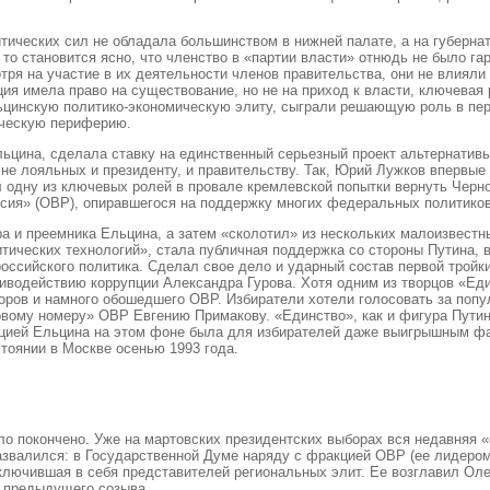
литических сил не обладала большинством в нижней палате, а на губерн
то становится ясно, что членство в «партии власти» отнюдь не было г
ря на участие в их деятельности членов правительства, они не влияли 
ция имела право на существование, но не на приход к власти, ключевая
ьцинскую политико-экономическую элиту, сыграли решающую роль в пере
ическую периферию.
льцина, сделала ставку на единственный серьезный проект альтернативы
не лояльных и президенту, и правительству. Так, Юрий Лужков впервые
ал одну из ключевых ролей в провале кремлевской попытки вернуть Чер
ссия» (ОВР), опиравшегося на поддержку многих федеральных политиков
а и преемника Ельцина, а затем «сколотил» из нескольких малоизвестн
ических технологий», стала публичная поддержка со стороны Путина, в
российского политика. Сделал свое дело и ударный состав первой тройк
иводействию коррупции Александра Гурова. Хотя одним из творцов «Еди
ыборов и намного обошедшего ОВР. Избиратели хотели голосовать за по
рвому номеру» ОВР Евгению Примакову. «Единство», как и фигура Путин
цией Ельцина на этом фоне была для избирателей даже выигрышным фак
тоянии в Москве осенью 1993 года.
о покончено. Уже на мартовских президентских выборах вся недавняя 
развалился: в Государственной Думе наряду с фракцией ОВР (ее лидеро
ключившая в себя представителей региональных элит. Ее возглавил Олег
е предыдущего созыва.