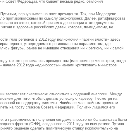
– и Совет Федерации, что бывает весьма редко, отклонил
 Путиным, вернувшимся на пост президента. Так, при Медведеве
няло противоположный по смыслу законопроект. Далее, ратифицировав
овало за закон, который привел к денонсации этого документа.
жизни и здоровье российских детей, которая, по-видимому, не
сти глав регионов в 2012 году полномочия «партии власти» здесь
бирал одного, утверждаемого региональным парламентом, где
лись фигуры, ранее не имевшие отношения ни к региону, ни к самой
воду так же принималось президентом (или премьер-министром, когда
 – начале 2012 года «единороссы» начали критиковать министров
и заставляет скептически относиться к подобной аналогии. Между
словием для того, чтобы сделать успешную карьеру. Несмотря на
ированной на поддержку системы. Наиболее масштабным проектом
петь на посту спикера Совета Федерации. Политик лишился его
уме, а правомочность получения ею даже «простого» большинства была
одного фронта (ОНФ), созданного в 2011 году по инициативе Путина
принято решение сделать политическую ставку исключительно на