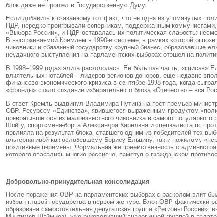
блок даже не прошел в Государственную Думу.
Если добавить к сказанному тот факт, что ни одна из упомянутых по
НДР, нередко проигрывали соперникам, поддержанным коммунистами, 
«Выбора России», и НДР оставалась их политическая слабость: несмот
В выстраиваемой Кремлем в 1990-е системе, в рамках которой оппози
чиновники и обязанный государству крупный бизнес, образовавшие ел
неудачного выступления на парламентских выборах отошел на полит
В 1998–1999 годах элита раскололась. Ее бόльшая часть, «списав» Е
влиятельных нотаблей – лидеров регионов-доноров, еще недавно впол
финансово-экономического кризиса в сентябре 1998 года, когда сыгр
«фронды» стало создание избирательного блока «Отечество – вся Ро
В ответ Кремль выдвинул Владимира Путина на пост премьер-министр
ОВР. Ресурсом «Единства», явившегося выраженным продуктом «полит
превратившегося из малоизвестного чиновника в самого популярного 
Шойгу, спортсмена-борца Александра Карелина и специалиста по прот
повлияла на результат блока, ставшего одним из победителей тех в
альтернативой как ослабевшему Борису Ельцину, так и пожилому «пе
позитивные перемены. Формальная же преемственность с администра
которого опасались многие россияне, памятуя о гражданском противос
Добровольно-принудительная консолидация
После поражения ОВР на парламентских выборах с расколом элит был
избран главой государства в первом же туре. Блок ОВР фактически 
образована самостоятельная депутатская группа «Регионы России», в
Минтимер Шаймиев), уже руководивший аналогичной группой в палат