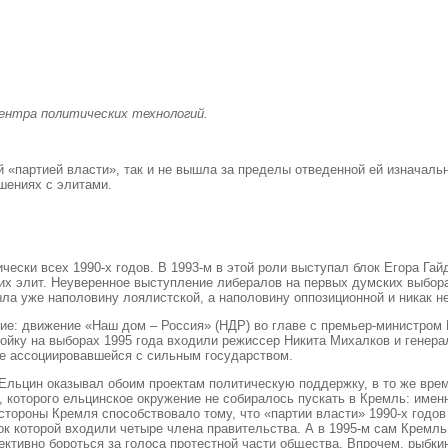
Центра политических технологий.
 «партией власти», так и не вышла за пределы отведенной ей изначальн
шениях с элитами.
ески всех 1990-х годов. В 1993-м в этой роли выступал блок Егора Гай
 элит. Неуверенное выступление либералов на первых думских выборах 
ла уже наполовину лоялистской, а наполовину оппозиционной и никак не
ание: движение «Наш дом – Россия» (НДР) во главе с премьер-министро
тройку на выборах 1995 года входили режиссер Никита Михалков и генера
не ассоциировавшейся с сильным государством.
Ельцин оказывал обоим проектам политическую поддержку, в то же врем
 которого ельцинское окружение не собиралось пускать в Кремль: име
о стороны Кремля способствовало тому, что «партии власти» 1990-х год
сок которой входили четыре члена правительства. А в 1995-м сам Кремл
ективно бороться за голоса протестной части общества. Впрочем, рыбк