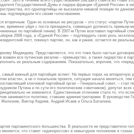
ссов». Зато в течение всего существования Высшего совета во главе эт
дателя Государственной Думы и лидера фракции «Единой России» в нижн
пространства, его однопартийцы не высказали никакой позиции по данно
ишь подтверждали его своим голосованием.
 вторичным. Один из основных ее ресурсов – это статус «партии Путина
тин, временно уйдя с поста президента, совмещал должность премьер-ми
чиненных по партийной линии). В 2007-м Путин возглавил партийный сп
боров 2008 года, а «Единой России» – подтвердить свою роль эксклюзи
резидентский пост, покинул партию, он, как и ранее, остается ее реаль
ному Медведеву. Представляется, что это тоже было частью договоренн
 взамен все путинские регалии – премьерство, а также лидерство в парт
аполнить их реальным содержанием. Показательно, впрочем, что «перед
й, самый важный для партийцев аспект. На первых порах на аппаратну
артии власти», а не о локальном проекте, ситуация начала меняться, те
озглавлявший ключевой партийный орган – Генеральный совет, – стал п
рудником Путина и по сути его политическим советником), депутат все
 принципиально не изменился. Единственным отличием стало то, что е
елом занимаются политики, ставшие администраторами. В руководстве Г
й Железняк, Виктор Кидяев, Андрей Исаев и Ольга Баталина.
ртия парламентского большинства. В реальности ее представители гол
 меняется, что ставит «единороссов» в невыгодное положение в глазах 