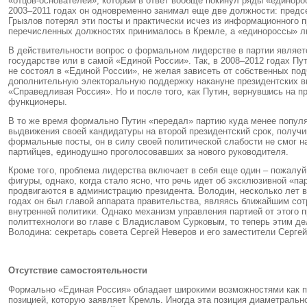
«отцов-основателей», который в ответ вообще покинул ряды «единоро
2003–2011 годах он одновременно занимал еще две должности: предсе
Грызлов потерял эти посты и практически исчез из информационного 
перечисленных должностях принималось в Кремле, а «единороссы» л
В действительности вопрос о формальном лидерстве в партии является
государстве или в самой «Единой России». Так, в 2008–2012 годах Пу
не состоял в «Единой России», не желая зависеть от собственных под
дополнительную электоральную поддержку накануне президентских вы
«Справедливая Россия». Но и после того, как Путин, вернувшись на п
функционеры.
В то же время формально Путин «передал» партию куда менее популяр
выдвижения своей кандидатуры на второй президентский срок, получив
формальные посты, он в силу своей политической слабости не смог н
партийцев, единодушно проголосовавших за нового руководителя.
Кроме того, проблема лидерства включает в себя еще один – пожалу
фигуры, однако, когда стало ясно, что речь идет об эксклюзивной «п
продвигаются в администрацию президента. Володин, несколько лет в
годах он был главой аппарата правительства, являясь ближайшим сот
внутренней политики. Однако механизм управления партией от этого
политтехнологи во главе с Владиславом Сурковым, то теперь этим д
Володина: секретарь совета Сергей Неверов и его заместители Серге
Отсутствие самостоятельности
Формально «Единая Россия» обладает широкими возможностями как па
позицией, которую заявляет Кремль. Иногда эта позиция диаметрально