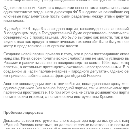
Однако отношения Кремля с недавними оппонентами нормализовались
одноклассником тогдашнего директора ФСБ и одного из ближайших со
ключевые парламентские посты были разделены между этими депутат
изменилась.
В декабре 2001 года была создана партия, консолидировавшая россий
В следующем году в Государственной Думе образовалась политическая
объединились с проигравшими. Это было выгодно как власти, так и 
«Единства» как продукта «политических технологий» было бы уже не
квоту в представительных органах власти.
Создание новой партии привело к тому, что в роли пострадавших оказ
мандаты. Из-за своей политической слабости они не могли успешно в
России» и рассчитывавшие на воспроизводство схемы 1995 года, кот
власти», а остальные претенденты оказались невостребованными. В о
созданной из части парламентариев «Народного депутата». Однако се
им пришлось войти в состав фракции «Единой России».
Апогеем консолидации элит стали события, последовавшие сразу же п
одномандатников (как членов Народной партии, так и независимых пр
партийном пространстве. Но при этом она не стала доминантной парт
политическим игроком, а политическим инструментом Кремля.
Проблема лидерства
Доказательством инструментального характера партии выступает, нап
«Единой России» почетные, но далеко не самые влиятельные посты чл