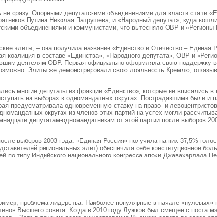
 не сразу. Опорными депутатскими объединениями для власти стали «Е
ратников Путина Николая Патрушева, и «Народный депутат», куда вошл
скими объединениями и коммунистами, что вытесняло ОВР и «Регионы 
ские элиты, – она получила название «Единство и Отечество – Единая 
 коалиция в составе «Единства», «Народного депутата», ОВР и «Регион
бывшим деятелям ОВР. Первая официально оформляла свою поддержку в р
возможно. Элиты же демонстрировали свою лояльность Кремлю, отказыва
ались многие депутаты из фракции «Единство», которые не вписались в 
ыступать на выборах в одномандатных округах. Пострадавшими были и 
орая предусматривала одновременную ставку на право- и левоцентристо
дномандатных округах из членов этих партий на успех могли рассчиты
мнадцати депутатам-одномандатникам от этой партии после выборов 200
осле выборов 2003 года. «Единая Россия» получила на них 37,5% голос
едставителей региональных элит) обеспечила себе конституционное бол
ией по типу Индийского национального конгресса эпохи Джавахарлала Н
ример, проблема лидерства. Наиболее популярные в начале «нулевых» го
енов Высшего совета. Когда в 2010 году Лужков был смещен с поста мэ