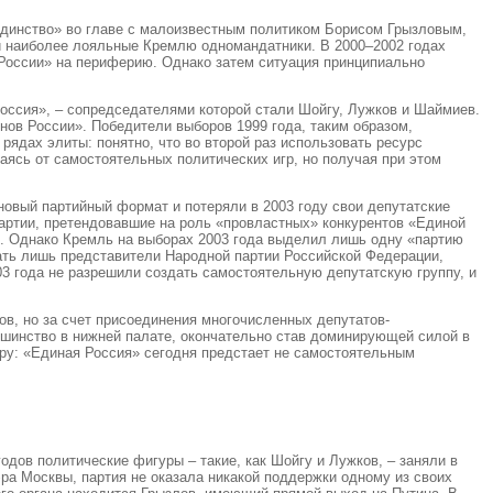
динство» во главе с малоизвестным политиком Борисом Грызловым,
и наиболее лояльные Кремлю одномандатники. В 2000–2002 годах
России» на периферию. Однако затем ситуация принципиально
Россия», – сопредседателями которой стали Шойгу, Лужков и Шаймиев.
ов России». Победители выборов 1999 года, таким образом,
ядах элиты: понятно, что во второй раз использовать ресурс
ясь от самостоятельных политических игр, но получая при этом
новый партийный формат и потеряли в 2003 году свои депутатские
партии, претендовавшие на роль «провластных» конкурентов «Единой
в. Однако Кремль на выборах 2003 года выделил лишь одну «партию
вать лишь представители Народной партии Российской Федерации,
3 года не разрешили создать самостоятельную депутатскую группу, и
ов, но за счет присоединения многочисленных депутатов-
ьшинство в нижней палате, окончательно став доминирующей силой в
еру: «Единая Россия» сегодня предстает не самостоятельным
дов политические фигуры – такие, как Шойгу и Лужков, – заняли в
ра Москвы, партия не оказала никакой поддержки одному из своих