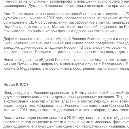
чтениях за непопулярный законопроект о повышении транспортного на
законопроект. Думское большинство не только не возражало против та
Еще более широкое распространение подобная практика получила в 20
думское большинство в 2011 году проголосовало за исключение из Уг
соглашение с США об усыновлении, разработанное в рамках медведевс
Подобную реакцию на «акт Магнитского», вызвавший недовольство Кре
принималась во внимание при прежнем одобрении соглашения.
Дефицит самостоятельности «Единой России» был очевиден и в вопрос
были номинально значительными: она имела право предлагать президе
заведомо доминировала «Единая Россия». В реальности же решение пр
«партии власти». Разумеется, региональные парламенты всегда демо
Некоторые деятели «Единой России» в течение последних лет входили
им был Путин, – как, например, в упомянутом случае с Володиным). В
кабинета Медведева, это объяснялось обострением разногласий меж
Новая КПСС?
Иногда «Единую Россию» сравнивают с Коммунистической партией Сов
двумя организациями есть и другие принципиальные различия. Так, н
эксклюзивный характер «партии власти», в элитах периодически воз
такого рода стала «Справедливая Россия», возглавляемая Сергеем М
только в 2011 году, незадолго до парламентских выборов, самых сло
Аналогичные идеи имели место и в 2012 году, после того, как «Един
поставлена под сомнение в связи с обвинениями в массовых фальсифи
для поддержки его будущей президентской избирательной кампании. 