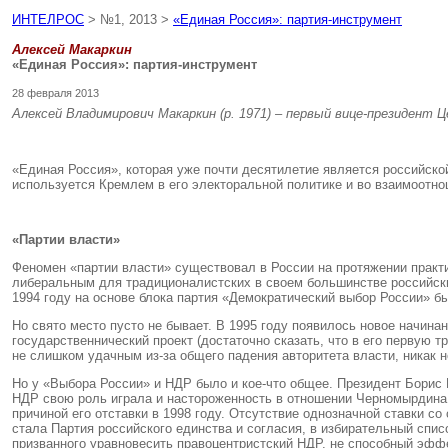
ИНТЕЛРОС
> №1, 2013 >
«Единая Россия»: партия-инструмент
Алексей Макаркин
«Единая Россия»: партия-инструмент
28 февраля 2013
Алексей Владимирович Макаркин (р. 1971) – первый вице-президент 
«Единая Россия», которая уже почти десятилетие является российской
используется Кремлем в его электоральной политике и во взаимоотно
«Партии власти»
Феномен «партии власти» существовал в России на протяжении практич
либеральным для традиционалистских в своем большинстве российских
1994 году на основе блока партия «Демократический выбор России» бы
Но свято место пусто не бывает. В 1995 году появилось новое начин
государственнический проект (достаточно сказать, что в его первую 
не слишком удачным из-за общего падения авторитета власти, никак 
Но у «Выбора России» и НДР было и кое-что общее. Президент Борис 
НДР свою роль играла и настороженность в отношении Черномырдина,
причиной его отставки в 1998 году. Отсутствие однозначной ставки с
стала Партия российского единства и согласия, в избирательный спи
призванного уравновесить правоцентристский НДР, не способный эфф