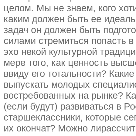
целом. Мы не знаем, кого хот
каким должен быть ее идеаль
задач он должен быть подгот
силами стре­миться попасть в
эхо некой культурной традиц
мере того, как ценность выс
ввиду его тотальности? Каки
выпу­скать молодых специалис
востребован­ных на рынке? Ка
(если будут) развиваться в Р
старшеклассники, кото­рые с
их окончат? Можно лирассчитыв