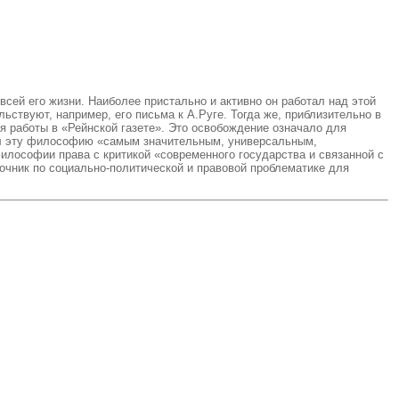
сей его жизни. Наиболее пристально и активно он работал над этой
ствуют, например, его письма к А.Руге. Тогда же, приблизительно в
мя работы в «Рейнской газете». Это освобождение означало для
вал эту философию «самым значительным, универсальным,
илософии права с критикой «современного государства и связанной с
очник по социально-политической и правовой проблематике для