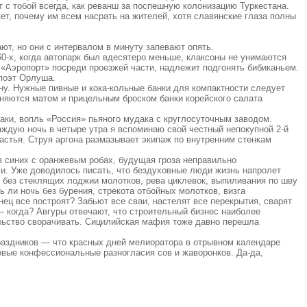
т с тобой всегда, как реванш за поспешную колонизацию Туркестана.
ет, почему им всем насрать на жителей, хотя славянские глаза полны
ют, но они с интервалом в минуту запевают опять.
60-х, когда автопарк был вдесятеро меньше, клаксоны не унимаются
 «Аэропорт» посреди проезжей части, надлежит подгонять бибиканьем.
 поэт Орлуша.
ну. Нужные пивные и кока-кольные банки для компактности следует
оняются матом и прицельным броском банки корейского салата
аки, вопль «Россия» пьяного мудака с круглосуточным заводом.
аждую ночь в четыре утра я вспоминаю свой честный непокупной 2-й
частья. Струя аргона размазывает экипаж по внутренним стенкам
в синих с оранжевым робах, будущая гроза неправильно
ми. Уже доводилось писать, что бездуховные люди жизнь напролет
 без стеклящих лоджии молотков, рева циклевок, выпиливания по шву
 ли ночь без бурения, стрекота отбойных молотков, визга
нец все построят? Забьют все сваи, настелят все перекрытия, сварят
 — когда? Авгуры отвечают, что строительный бизнес наиболее
тельство сворачивать. Сицилийская мафия тоже давно перешла
раздников — что красных дней мелиоратора в отрывном календаре
овые конфессиональные разногласия сов и жаворонков. Да-да,