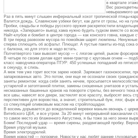
в квартале этаж
Вес разноцветны
невыразимого ше
Раз в пять минут слышен инфернальный хохот тропической птицы-кара
Валится дождь. Славянские узбеки бегут, как дети от грозы, но на гу
Пробки, свадьбы и победы русского оружия раскрепостили владельцев 
никогда. «Запершего» выезд хама нужно будить гудком вместе со все
Найт-клубов и бомбил в центре города — как конского говна, каждые с
В три перед развозом мусора по помойкам шарят люмпены. Ненужные р
сперва сплющить об асфальт. Плющат. А пустые пакеты из-под сока о
с балкона, но для этого ж надо встать.
Полчетвертого таки вывозят мусор — с лязгом цепей, рыком форсиров
В четыре по своим делам едет мини-трактор с круговым огнем — подби
класс наводчика-оператора ПТУР: 450 успешных попаданий из пятисот 
в секунду, в слизь.
А меж тем уже горит восток зарею новой. Заряжают газонокосилки, п
запаркованных авто. Это потом, они еще не осознали своих гражданс
заняты ремонтом: когда себя занять нечем, просыпается мелкособст
устарелой и затоптанной плитки, замены сношенных унитазов и устал
несмазанных башенных кранов на повороте стрелы, без вечного тюка к
все швы, навесят все двери, застеклят всю красоту, выбросят весь с
перспективен для воровства, а значит, строительный бум, лязг, фырк
со спекуляций оливковым маслом на стройплощадки.
В восемь дорывается до вожделенной веревки маньяк-звонарь с церк
Витебского ЦБК, и все утром. За 20 минут непрерывной вакханалии с
то самое место из блаженного Августина, я бы тоже за него зенки выр
Бомм! Последний удар — время сирены, раздвигающей пробку. Верхов
Время упругой музыки.
Время электродрелей.
Время новостей — погромче. Новости у нас любят ранние глуховатые