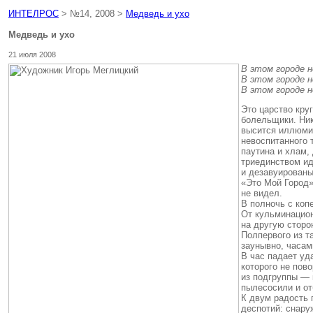
ИНТЕЛРОС
> №14, 2008 >
Медведь и ухо
Медведь и ухо
21 июля 2008
В этом городе н
В этом городе н
В этом городе н
Это царство кру
болельщики. Ник
высится иллюмин
невоспитанного 
паутина и хлам,
триединством ид
и дезавуированы
«Это Мой Город»
не видел.
В полночь с коп
От кульминацион
на другую сторо
Полпервого из т
заунывно, часам
В час падает уд
которого не пов
из подгруппы — 
пылесосили и от
К двум радость 
деспотий: снару