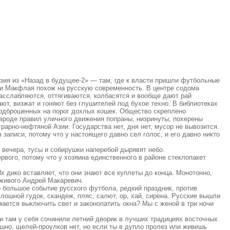
азия из «Назад в будущее-2» — там, где к власти пришли футбольные
ти Макфлая похож на русскую современность. В центре содома
асслабляются, оттягиваются, колбасятся и вообще дают рай
ют, визжат и гоняют без глушителей под бухое техно. В библиотеках
подброшенных на порог дохлых кошек. Общество скреплено
вроде правил уличного движения попраны, низринуты, похерены
рарно-нефтяной Азии. Государства нет, дня нет, мусор не вывозится.
записи, потому что у настоящего давно сел голос, и его давно никто
вечера, тусы и собирушки наперебой дырявят небо.
вого, потому что у хозяина единственного в районе стеклопакет
х дико вставляет, что они знают все куплеты до конца. Монотонно,
 живого Андрей Макаревич.
 большое событие русского футбола, редкий праздник, против
лошной гудок, скандеж, пляс, салют, ор, хай, сирена. Русские вышли
имается выключить свет и законопатить окна? Мы с женой в три ночи
и там у себя сочинили летний дворик в лучших традициях восточных
шно, щелей-проулков нет, но если ты в дупло пролез или живешь