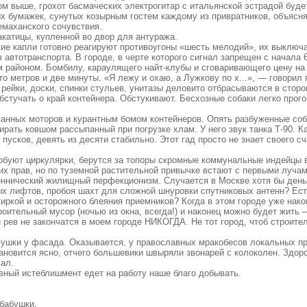
ом выше, грохот басмаческих электрогитар с итальянской эстрадой буде
х бумажек, сунутых козырным гостем каждому из привратников, объясня
маханского сочувствия.
катицы, купленной во двор для антуража.
лкие капли готовно реагируют противоугоны «шесть мелодий», их выключа
автотранспорта. В городе, в черте которого сигнал запрещен с начала 
м районом. Бомбилу, караулящего найт-клубы и сговаривающего цену на
то метров и две минуты. «Я лежу и охаю, а Лужкову по х...», — говорил
ейки, доски, спинки стульев, унитазы деловито отбрасываются в сторо
бстучать о край контейнера. Обстукивают. Бесхозные собаки легко прог
анных моторов и курантным бомом контейнеров. Опять разбуженные соб
рать ковшом рассыпанный при погрузке хлам. У него звук танка Т-90. К
пусков, девять из десяти стабильно. Этот гад просто не знает своего с
робуют циркулярки, берутся за топоры скромные коммунальные индейцы 
ких прав, но по туземной растительной привычке встают с первыми луча
веннический жилищный перфекционизм. Случается в Москве хотя бы день
ых лифтов, пробоя шахт для сложной шнуровки спутниковых антенн? Есть
иркой и осторожного блеяния приемников? Когда в этом городе уже нако
троительный мусор (ночью из окна, всегда!) и наконец можно будет жить
 и рев не закончатся в моем городе НИКОГДА. Не тот город, чтоб строи
вушки у фасада. Оказывается, у православных мракобесов локальных п
тановится ясно, отчего большевики швыряли звонарей с колоколен. Здор
вал.
ный истеблишмент едет на работу наше благо добывать.
 бабушки.