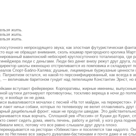
ельзя жить.
ельзя жить.
ельзя жить.
глосуточного непроходящего звука; как злостная футуристическая фант
то еще не обращал внимания, сколь кошмар пригородного кролика Мар
ированный вавилонский небоскреб круглосуточного тотализатора, где р
тинейджера люди с деньгами. Люди без денег внизу режут друг друга, ла
 директор школы еженощно отстреливается из помповика и складирует 
еалов Спорт-Бабло-Халява; душные, лицемерные буржуазные ценности 
. Патриотизм остался, но какой-то персонифицированный, как всегда в аг
, — величавым баритоном гундит над пепелищем Константин Эрнст, но в 
ейками вступают фейерверки. Корпоративы, жирные именины, выпускные 
ной шутихи детонируют противоугоны, тоскливо вереща в ночи до полпер
ну, и вообще он не дома.
акси вываливаются мочалки с песней «На тот майдан, на перекресток». И
и лают ничьи собаки, которых по телевизору не велит отлавливать друг
арный децибельный фронт: наши не продули шведам. Это действительно
орачивается язык ворчать. Сплошной рев «Россия» от Кушки до Курил, сп
кто смеет сидеть дома, иметь печень, работу и детей, у кого рука подн
бивали мясо, потому что все равно слышали друг друга плохо.
перекидывается на ресторан «Узбекистан» и поселяется там надолго. Он
жи по Неглинке все закрыто дувалами-бастионами и почти даже и не слы